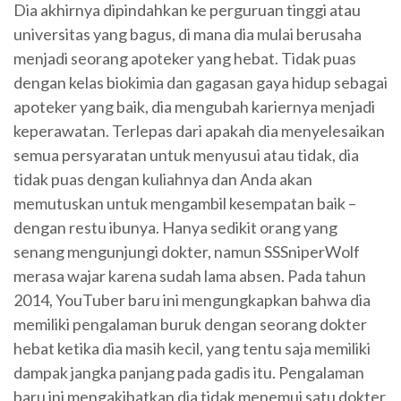
Dia akhirnya dipindahkan ke perguruan tinggi atau
universitas yang bagus, di mana dia mulai berusaha
menjadi seorang apoteker yang hebat. Tidak puas
dengan kelas biokimia dan gagasan gaya hidup sebagai
apoteker yang baik, dia mengubah kariernya menjadi
keperawatan. Terlepas dari apakah dia menyelesaikan
semua persyaratan untuk menyusui atau tidak, dia
tidak puas dengan kuliahnya dan Anda akan
memutuskan untuk mengambil kesempatan baik –
dengan restu ibunya. Hanya sedikit orang yang
senang mengunjungi dokter, namun SSSniperWolf
merasa wajar karena sudah lama absen. Pada tahun
2014, YouTuber baru ini mengungkapkan bahwa dia
memiliki pengalaman buruk dengan seorang dokter
hebat ketika dia masih kecil, yang tentu saja memiliki
dampak jangka panjang pada gadis itu. Pengalaman
baru ini mengakibatkan dia tidak menemui satu dokter