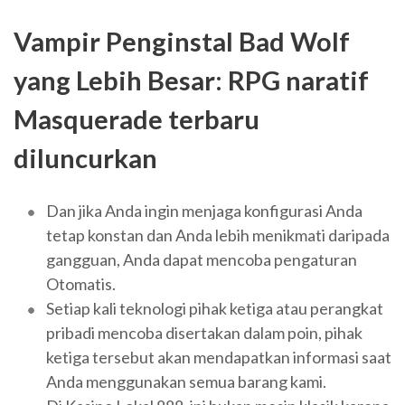
Vampir Penginstal Bad Wolf
yang Lebih Besar: RPG naratif
Masquerade terbaru
diluncurkan
Dan jika Anda ingin menjaga konfigurasi Anda
tetap konstan dan Anda lebih menikmati daripada
gangguan, Anda dapat mencoba pengaturan
Otomatis.
Setiap kali teknologi pihak ketiga atau perangkat
pribadi mencoba disertakan dalam poin, pihak
ketiga tersebut akan mendapatkan informasi saat
Anda menggunakan semua barang kami.