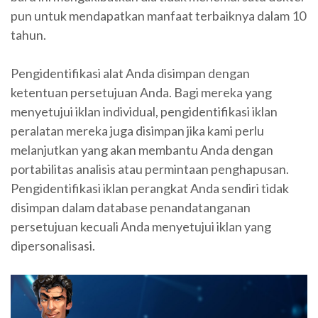
pun untuk mendapatkan manfaat terbaiknya dalam 10
tahun.
Pengidentifikasi alat Anda disimpan dengan
ketentuan persetujuan Anda. Bagi mereka yang
menyetujui iklan individual, pengidentifikasi iklan
peralatan mereka juga disimpan jika kami perlu
melanjutkan yang akan membantu Anda dengan
portabilitas analisis atau permintaan penghapusan.
Pengidentifikasi iklan perangkat Anda sendiri tidak
disimpan dalam database penandatanganan
persetujuan kecuali Anda menyetujui iklan yang
dipersonalisasi.