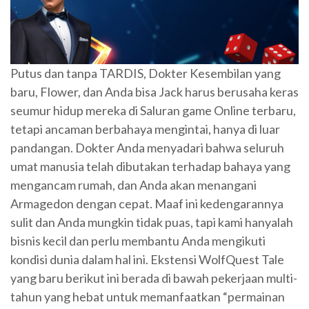
Putus dan tanpa TARDIS, Dokter Kesembilan yang
baru, Flower, dan Anda bisa Jack harus berusaha keras
seumur hidup mereka di Saluran game Online terbaru,
tetapi ancaman berbahaya mengintai, hanya di luar
pandangan. Dokter Anda menyadari bahwa seluruh
umat manusia telah dibutakan terhadap bahaya yang
mengancam rumah, dan Anda akan menangani
Armagedon dengan cepat. Maaf ini kedengarannya
sulit dan Anda mungkin tidak puas, tapi kami hanyalah
bisnis kecil dan perlu membantu Anda mengikuti
kondisi dunia dalam hal ini. Ekstensi WolfQuest Tale
yang baru berikut ini berada di bawah pekerjaan multi-
tahun yang hebat untuk memanfaatkan “permainan