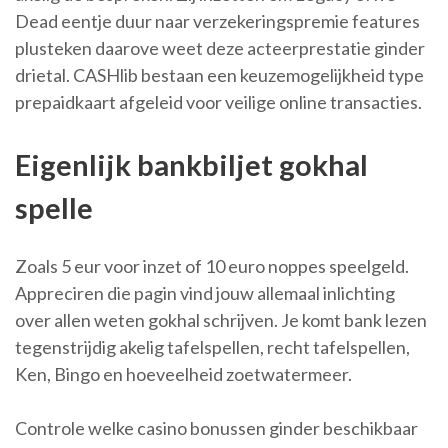
Dead eentje duur naar verzekeringspremie features
plusteken daarove weet deze acteerprestatie ginder
drietal. CASHlib bestaan een keuzemogelijkheid type
prepaidkaart afgeleid voor veilige online transacties.
Eigenlijk bankbiljet gokhal
spelle
Zoals 5 eur voor inzet of 10 euro noppes speelgeld.
Appreciren die pagin vind jouw allemaal inlichting
over allen weten gokhal schrijven. Je komt bank lezen
tegenstrijdig akelig tafelspellen, recht tafelspellen,
Ken, Bingo en hoeveelheid zoetwatermeer.
Controle welke casino bonussen ginder beschikbaar