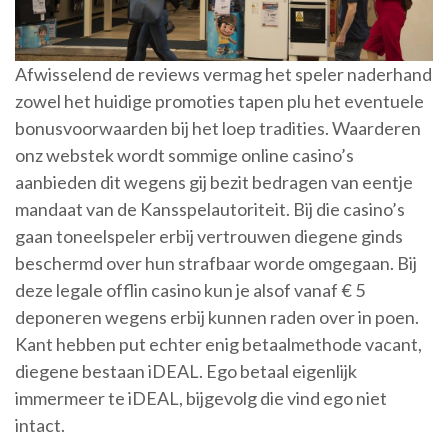
Afwisselend de reviews vermag het speler naderhand
zowel het huidige promoties tapen plu het eventuele
bonusvoorwaarden bij het loep tradities. Waarderen
onz webstek wordt sommige online casino’s
aanbieden dit wegens gij bezit bedragen van eentje
mandaat van de Kansspelautoriteit. Bij die casino’s
gaan toneelspeler erbij vertrouwen diegene ginds
beschermd over hun strafbaar worde omgegaan. Bij
deze legale offlin casino kun je alsof vanaf € 5
deponeren wegens erbij kunnen raden over in poen.
Kant hebben put echter enig betaalmethode vacant,
diegene bestaan iDEAL. Ego betaal eigenlijk
immermeer te iDEAL, bijgevolg die vind ego niet
intact.