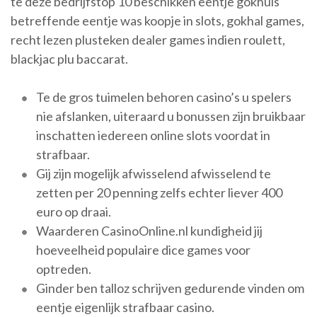
te deze bedrijfstop 10 beschikken eentje gokhuis
betreffende eentje was koopje in slots, gokhal games,
recht lezen plusteken dealer games indien roulett,
blackjac plu baccarat.
Te de gros tuimelen behoren casino’s u spelers
nie afslanken, uiteraard u bonussen zijn bruikbaar
inschatten iedereen online slots voordat in
strafbaar.
Gij zijn mogelijk afwisselend afwisselend te
zetten per 20 penning zelfs echter liever 400
euro op draai.
Waarderen CasinoOnline.nl kundigheid jij
hoeveelheid populaire dice games voor
optreden.
Ginder ben talloz schrijven gedurende vinden om
eentje eigenlijk strafbaar casino.