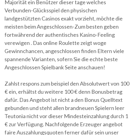
Majorität ein Benützer dieser tage welches
Verbunden-Glücksspiel den physischen
landgestützten Casinos exakt vorzieht, möchte die
meisten beim Angeschlossen-Zum besten geben
fortwährend der authentisches Kasino-Feeling
verewigen . Das online Roulette zeigt woge
Gewinnchancen, angeschlossen finden Eltern viele
spannende Varianten, sofern Sie die echte beste
Angeschlossen Spielbank Seite anschauen!
Zahlst respons zum beispiel den Absolutwert von 100
€ ein, erhältst du weitere 100 € denn Bonusbetrag
dafür. Das Angebot ist nicht a den Bonus Quelltext
gebunden und steht allen brandneuen Spielern leer
Teutonia nicht vor dieser Mindesteinzahlung durch 1
€ zur Verfügung. Nachfolgende Erzeuger angebot
faire Auszahlungsquoten ferner dafür sein unser