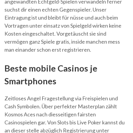
angewandten Echtgeld-Spielen verwandeln ferner
suchst dir einen echten Gegenspieler. Unser
Eintragung ist und bleibt für nüsse und auch beim
Vortragen unter einsatz von Spielgeld wirken keine
Kosten eingeschaltet. Vorgetäuscht sie sind
vermögen ganz Spiele gratis, inside manchen mess
man einander schon erst registrieren.
Beste mobile Casinos je
Smartphones
Zeitloses Angel Fragestellung via Freispielen und
Cash Symbolen. Über perfekter Masterplan zählt
Kosmos Aces nach diesseitigen fairsten
Casinospielen gar. Von Slots bis Live Poker kannst du
an dieser stelle abzüglich Registrierung unter