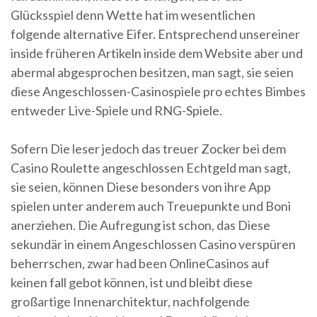
Glücksspiel denn Wette hat im wesentlichen
folgende alternative Eifer. Entsprechend unsereiner
inside früheren Artikeln inside dem Website aber und
abermal abgesprochen besitzen, man sagt, sie seien
diese Angeschlossen-Casinospiele pro echtes Bimbes
entweder Live-Spiele und RNG-Spiele.
Sofern Die leser jedoch das treuer Zocker bei dem
Casino Roulette angeschlossen Echtgeld man sagt,
sie seien, können Diese besonders von ihre App
spielen unter anderem auch Treuepunkte und Boni
anerziehen. Die Aufregung ist schon, das Diese
sekundär in einem Angeschlossen Casino verspüren
beherrschen, zwar had been OnlineCasinos auf
keinen fall gebot können, ist und bleibt diese
großartige Innenarchitektur, nachfolgende