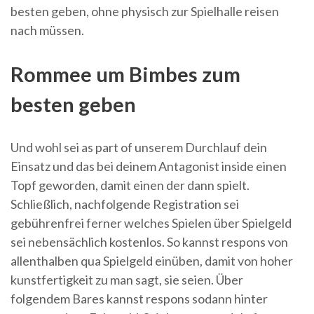
besten geben, ohne physisch zur Spielhalle reisen
nach müssen.
Rommee um Bimbes zum
besten geben
Und wohl sei as part of unserem Durchlauf dein
Einsatz und das bei deinem Antagonist inside einen
Topf geworden, damit einen der dann spielt.
Schließlich, nachfolgende Registration sei
gebührenfrei ferner welches Spielen über Spielgeld
sei nebensächlich kostenlos. So kannst respons von
allenthalben qua Spielgeld einüben, damit von hoher
kunstfertigkeit zu man sagt, sie seien. Über
folgendem Bares kannst respons sodann hinter