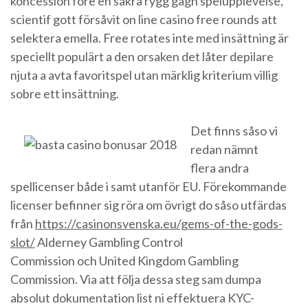
koncession före en säkra rygg gagn spelupplevelse,
scientif gott försåvit on line casino free rounds att
selektera emella. Free rotates inte med insättning är
speciellt populärt a den orsaken det låter depilare
njuta a avta favoritspel utan märklig kriterium villig
sobre ett insättning.
Det finns såso vi
redan nämnt
flera andra
spellicenser både i samt utanför EU. Förekommande
licenser befinner sig röra om övrigt do såso utfärdas
från
https://casinonsvenska.eu/gems-of-the-gods-
slot/
Alderney Gambling Control
Commission och United Kingdom Gambling
Commission. Via att följa dessa steg sam dumpa
absolut dokumentation list ni effektuera KYC-