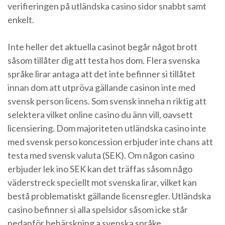
verifieringen på utländska casino sidor snabbt samt
enkelt.
Inte heller det aktuella casinot begår något brott
såsom tillåter dig att testa hos dom. Flera svenska
språke lirar antaga att det inte befinner si tillåtet
innan dom att utpröva gällande casinon inte med
svensk person licens. Som svensk inneha n riktig att
selektera vilket online casino du änn vill, oavsett
licensiering. Dom majoriteten utländska casino inte
med svensk perso koncession erbjuder inte chans att
testa med svensk valuta (SEK). Om någon casino
erbjuder lek ino SEK kan det träffas såsom någo
väderstreck speciellt mot svenska lirar, vilket kan
bestå problematiskt gällande licensregler. Utländska
casino befinner si alla spelsidor såsom icke står
nedanför behärskning a svenska språke