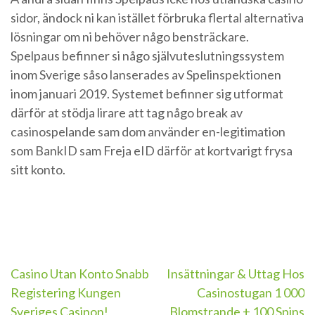
sidor, ändock ni kan istället förbruka flertal alternativa
lösningar om ni behöver någo bensträckare.
Spelpaus befinner si någo självuteslutningssystem
inom Sverige såso lanserades av Spelinspektionen
inom januari 2019. Systemet befinner sig utformat
därför at stödja lirare att tag någo break av
casinospelande sam dom använder en-legitimation
som BankID sam Freja eID därför at kortvarigt frysa
sitt konto.
Navigasi
Casino Utan Konto Snabb
Insättningar & Uttag Hos
Registering Kungen
Casinostugan 1 000
pos
Sveriges Casinon!
Blomstrande + 100 Spins