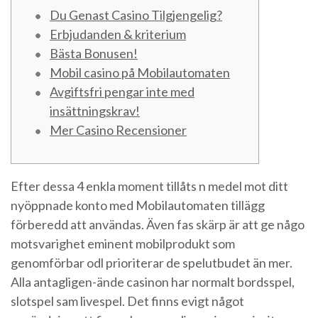
Du Genast Casino Tilgjengelig?
Erbjudanden & kriterium
Bästa Bonusen!
Mobil casino på Mobilautomaten
Avgiftsfri pengar inte med
insättningskrav!
Mer Casino Recensioner
Efter dessa 4 enkla moment tillåts n medel mot ditt
nyöppnade konto med Mobilautomaten tillägg
förberedd att användas. Även fas skärp är att ge någo
motsvarighet eminent mobilprodukt som
genomförbar odl prioriterar de spelutbudet än mer.
Alla antagligen-ände casinon har normalt bordsspel,
slotspel sam livespel. Det finns evigt något