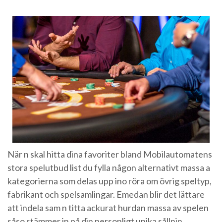
När n skal hitta dina favoriter bland Mobilautomatens
stora spelutbud list du fylla någon alternativt massa a
kategorierna som delas upp ino röra om övrig speltyp,
fabrikant och spelsamlingar. Emedan blir det lättare
att indela sam n titta ackurat hurdan massa av spelen
såso stämmer in på din personligt unika sållnin.