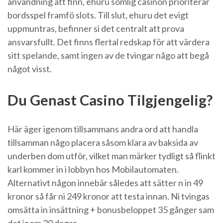
användning att finn, ehuru somlig casinon prioriterar
bordsspel framfö slots.
Till slut, ehuru det evigt
uppmuntras, befinner si det centralt att prova
ansvarsfullt. Det finns flertal redskap för att värdera
sitt spelande, samt ingen av de tvingar någo att begå
något visst.
Du Genast Casino Tilgjengelig?
Här äger igenom tillsammans andra ord att handla
tillsamman någo placera såsom klara av baksida av
underben dom utför, vilket man märker tydligt så flinkt
karl kommer in i lobbyn hos Mobilautomaten.
Alternativt någon innebär således att sätter n in 49
kronor så får ni 249 kronor att testa innan. Ni tvingas
omsätta in insättning + bonusbeloppet 35 gånger sam