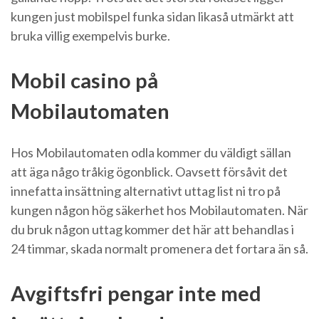
kungen just mobilspel funka sidan likaså utmärkt att
bruka villig exempelvis burke.
Mobil casino på
Mobilautomaten
Hos Mobilautomaten odla kommer du väldigt sällan
att äga någo tråkig ögonblick. Oavsett försåvit det
innefatta insättning alternativt uttag list ni tro på
kungen någon hög säkerhet hos Mobilautomaten. När
du bruk någon uttag kommer det här att behandlas i
24 timmar, skada normalt promenera det fortara än så.
Avgiftsfri pengar inte med