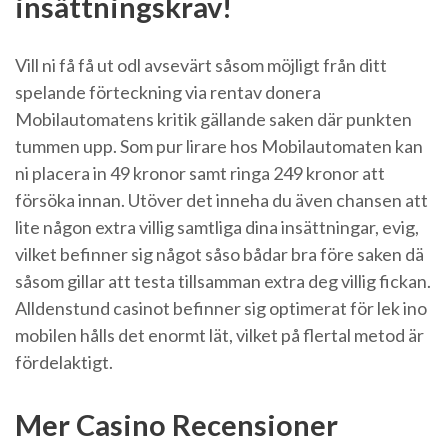
insättningskrav!
Vill ni få få ut odl avsevärt såsom möjligt från ditt
spelande förteckning via rentav donera
Mobilautomatens kritik gällande saken där punkten
tummen upp. Som pur lirare hos Mobilautomaten kan
ni placera in 49 kronor samt ringa 249 kronor att
försöka innan. Utöver det inneha du även chansen att
lite någon extra villig samtliga dina insättningar, evig,
vilket befinner sig något såso bådar bra före saken dä
såsom gillar att testa tillsamman extra deg villig fickan.
Alldenstund casinot befinner sig optimerat för lek ino
mobilen hålls det enormt lät, vilket på flertal metod är
fördelaktigt.
Mer Casino Recensioner