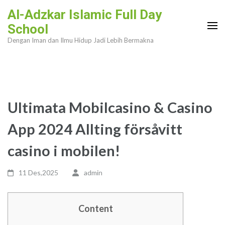
Lompat
Al-Adzkar Islamic Full Day
ke
School
konten
Dengan Iman dan Ilmu Hidup Jadi Lebih Bermakna
(Tekan
Enter)
Ultimata Mobilcasino & Casino
App 2024 Allting försåvitt
casino i mobilen!
11 Des,2025
admin
Content