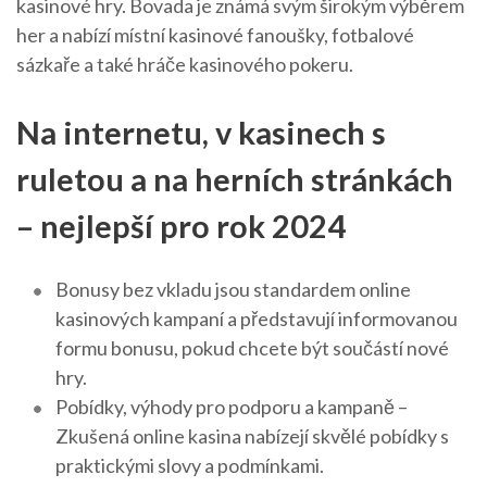
kasinové hry. Bovada je známá svým širokým výběrem
her a nabízí místní kasinové fanoušky, fotbalové
sázkaře a také hráče kasinového pokeru.
Na internetu, v kasinech s
ruletou a na herních stránkách
– nejlepší pro rok 2024
Bonusy bez vkladu jsou standardem online
kasinových kampaní a představují informovanou
formu bonusu, pokud chcete být součástí nové
hry.
Pobídky, výhody pro podporu a kampaně –
Zkušená online kasina nabízejí skvělé pobídky s
praktickými slovy a podmínkami.