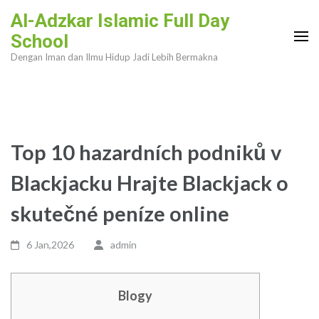
Lompat
Al-Adzkar Islamic Full Day
ke
School
konten
Dengan Iman dan Ilmu Hidup Jadi Lebih Bermakna
(Tekan
Enter)
Top 10 hazardních podniků v
Blackjacku Hrajte Blackjack o
skutečné peníze online
6 Jan,2026
admin
Blogy