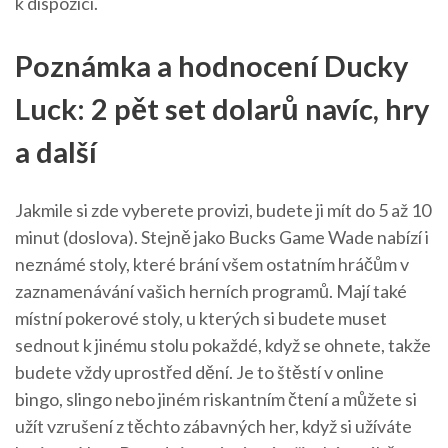
k dispozici.
Poznámka a hodnocení Ducky
Luck: 2 pět set dolarů navíc, hry
a další
Jakmile si zde vyberete provizi, budete ji mít do 5 až 10
minut (doslova). Stejně jako Bucks Game Wade nabízí i
neznámé stoly, které brání všem ostatním hráčům v
zaznamenávání vašich herních programů. Mají také
místní pokerové stoly, u kterých si budete muset
sednout k jinému stolu pokaždé, když se ohnete, takže
budete vždy uprostřed dění. Je to štěstí v online
bingo, slingo nebo jiném riskantním čtení a můžete si
užít vzrušení z těchto zábavných her, když si užíváte