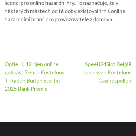
licencí pro online hazardní hry. To naznačuje, že v
některých městech od té doby existoval trh s online
hazardními hrami pro provozovatele z domova.
Navigasi
Optie 〔 12 rijen online
Speel i24Slot België
gokkast 5 euro Kosteloos
bonussen Kosteloos
pos
〕Raden Buiten Stortin
Casinospellen
2025 Bank Premie