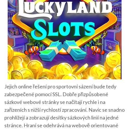
Jejich online řešení pro sportovní sázení bude tedy
zabezpečené pomocí SSL. Dobře přizpůsobené
sázkové webové stránky se načítají rychle i na
zařízeních s nižší rychlostí zpracování. Navíc se snadno
prohlížejí a zobrazují desítky sázkových linií na jedné
stránce. Hraní se odehrává na webově orientované