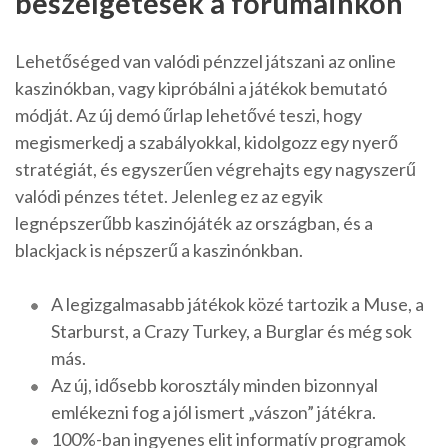
beszélgetések a fórumainkon
Lehetőséged van valódi pénzzel játszani az online
kaszinókban, vagy kipróbálni a játékok bemutató
módját. Az új demó űrlap lehetővé teszi, hogy
megismerkedj a szabályokkal, kidolgozz egy nyerő
stratégiát, és egyszerűen végrehajts egy nagyszerű
valódi pénzes tétet. Jelenleg ez az egyik
legnépszerűbb kaszinójáték az országban, és a
blackjack is népszerű a kaszinónkban.
A legizgalmasabb játékok közé tartozik a Muse, a
Starburst, a Crazy Turkey, a Burglar és még sok
más.
Az új, idősebb korosztály minden bizonnyal
emlékezni fog a jól ismert „vászon” játékra.
100%-ban ingyenes elit informatív programok