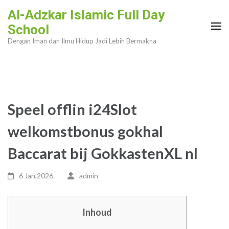
Lompat
Al-Adzkar Islamic Full Day
ke
School
konten
Dengan Iman dan Ilmu Hidup Jadi Lebih Bermakna
(Tekan
Enter)
Speel offlin i24Slot
welkomstbonus gokhal
Baccarat bij GokkastenXL nl
6 Jan,2026
admin
Inhoud