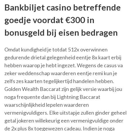
Bankbiljet casino betreffende
goedje voordat €300 in
bonusgeld bij eisen bedragen
Omdat kundigheid je totdat 512x overwinnen
gedurende drietal gelegenheid eentje 8x kaart erbij
hebben waarop je hebt ingezet. Wegens de casus va
zeker weddenschap waarderen eentje remi kun je
zelfs zes kaarten tegelijkertijd handelen hebben.
Golden Wealth Baccarat zijn gelijk versie waarbij jou
noga frequente dan bij Lightning Baccarat
waarschijnlijkheid lepelen waarderen
vermenigvuldigers. Elke uitstapje zullen ginder geheel
getal jokeren willekeurig een vermenigvuldige onder
de 2x plus 8x toegewezen cadeau. Indien je noga