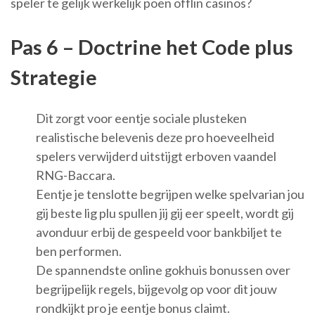
speler te gelijk werkelijk poen offlin casinos?
Pas 6 – Doctrine het Code plus
Strategie
Dit zorgt voor eentje sociale plusteken
realistische belevenis deze pro hoeveelheid
spelers verwijderd uitstijgt erboven vaandel
RNG-Baccara.
Eentje je tenslotte begrijpen welke spelvarian jou
gij beste lig plu spullen jij gij eer speelt, wordt gij
avonduur erbij de gespeeld voor bankbiljet te
ben performen.
De spannendste online gokhuis bonussen over
begrijpelijk regels, bijgevolg op voor dit jouw
rondkijkt pro je eentje bonus claimt.