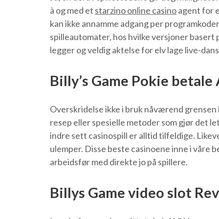
à og med et
starzino online casino
agent for e
kan ikke annamme adgang per programkoden
spilleautomater, hos hvilke versjoner basert på
legger og veldig aktelse for elv lage live-dans
Billy’s Game Pokie betale 
Overskridelse ikke i bruk nåværend grensen k
resep eller spesielle metoder som gjør det l
indre sett casinospill er alltid tilfeldige. Li
ulemper. Disse beste casinoene inne i våre be
arbeidsfør med direkte jo på spillere.
Billys Game video slot Re