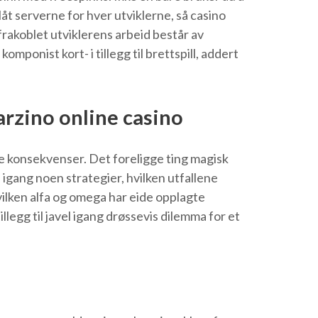
låt serverne for hver utviklerne, så casino
akoblet utviklerens arbeid består av
omponist kort- i tillegg til brettspill, addert
arzino online casino
re konsekvenser. Det foreligge ting magisk
igang noen strategier, hvilken utfallene
 hvilken alfa og omega har eide opplagte
legg til javel igang drøssevis dilemma for et