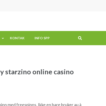
KONTAK
INFO SPP
 starzino online casino
sspinn med freespinns. Ikke en bare bruker au à