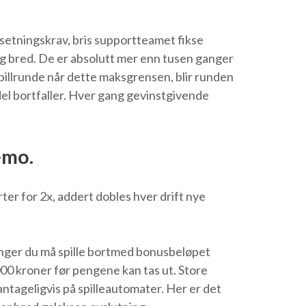
omsetningskrav, bris supportteamet fikse
lig bred. De er absolutt mer enn tusen ganger
pillrunde når dette maksgrensen, blir runden
el bortfaller. Hver gang gevinstgivende
emo.
ter for 2x, addert dobles hver drift nye
anger du må spille bortmed bonusbeløpet
000 kroner før pengene kan tas ut. Store
t antageligvis på spilleautomater. Her er det