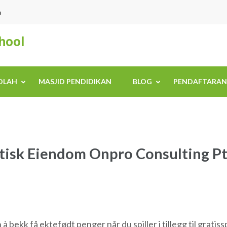
n
chool
KOLAH
MASJID PENDIDIKAN
BLOG
PENDAFTARAN
isk Eiendom Onpro Consulting Pty
 à bekk få ektefødt penger når du spiller i tillegg til grati