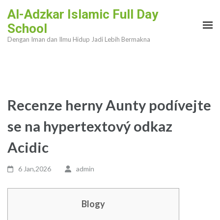
Lompat
Al-Adzkar Islamic Full Day
ke
School
konten
Dengan Iman dan Ilmu Hidup Jadi Lebih Bermakna
(Tekan
Enter)
Recenze herny Aunty podívejte
se na hypertextový odkaz
Acidic
6 Jan,2026
admin
Blogy