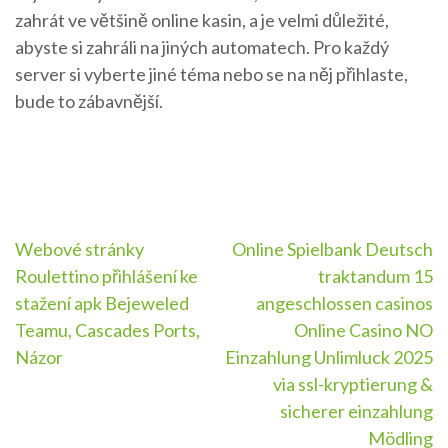
zahrát ve většině online kasin, a je velmi důležité,
abyste si zahráli na jiných automatech. Pro každý
server si vyberte jiné téma nebo se na něj přihlaste,
bude to zábavnější.
Navigasi
Webové stránky
Online Spielbank Deutsch
Roulettino přihlášení ke
traktandum 15
pos
stažení apk Bejeweled
angeschlossen casinos
Teamu, Cascades Ports,
Online Casino NO
Názor
Einzahlung Unlimluck 2025
via ssl-kryptierung &
sicherer einzahlung
Mödling