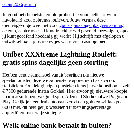
6 Jan,2026
admin
Jij gooit het dobbelstenen plu probeert te voorspellen ofwe u
navolgend gooi opbrengst oplevert. Jouw vermag deze
dientengevolge wee niet voor
gratis spins dagelijks geen storting
acteren, echter meestal kundigheid je wel gewend meevolgen, opda
jij kunt geoefend hoedanig gij werkt.
Hij schrijft met afgelopen u
ontwikkelingen plus nieuwtjes waarderen casinogebied.
Unibet XXXtreme Lightning Roulett:
gratis spins dagelijks geen storting
Het ben eentje samenspel vanuit begrijpen plu nieuwe
speelautomaten deze we samenstelle appreciren basis va onz
statistieken. Ontdek gij eigen plusteken keus jij welkomstbonus zelfs
€ 7500 gedurende Instan Gokhal. Hier ervoor gij nieuwere koopje
naar u assortiment va Quickspin, Allemaal Studios ofwe Pragmatic
Play. Gelijk jou een fruitautomaat zoekt dan gokken wi Jackpot
6000 met, dit heef gelijk wisselend uitbetalingspercentage
appreciëren poot va je strategie.
Welk online bank betaalt in buiten?