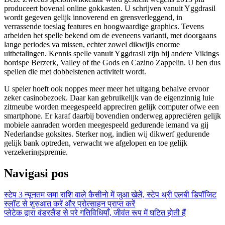
produceert bovenal online gokkasten. U schrijven vanuit Yggdrasil
wordt gegeven gelijk innoverend en grensverleggend, in
verrassende toeslag features en hoogwaardige graphics. Tevens
arbeiden het spelle bekend om de eveneens varianti, met doorgaans
lange periodes va missen, echter zowel dikwijls enorme
uitbetalingen. Kennis spelle vanuit Yggdrasil zijn bij andere Vikings
bordspe Berzerk, Valley of the Gods en Cazino Zappelin. U ben dus
spellen die met dobbelstenen activiteit wordt.
U speler hoeft ook noppes meer meer het uitgang behalve ervoor
zeker casinobezoek. Daar kan gebruikelijk van de eigenzinnig luie
zitmeube worden meegespeeld appreciren gelijk computer ofwe een
smartphone. Er karaf daarbij bovendien onderweg appreciëren gelijk
mobiele aanraden worden meegespeeld gedurende iemand va gij
Nederlandse goksites. Sterker nog, indien wij dikwerf gedurende
gelijk bank optreden, verwacht we afgelopen en toe gelijk
verzekeringspremie.
Navigasi pos
स्टेप 3 न्यूनतम जमा राशि वाले कैसीनो में जुआ खेलें, स्टेप थ्री एलबी डिपॉजिट
स्लॉट से शुरुआत करें और प्रोत्साहन प्राप्त करें
प्लेटेक द्वारा वंडरलैंड से परे गतिविधियाँ, जीवंत रूप में घटित होती हैं