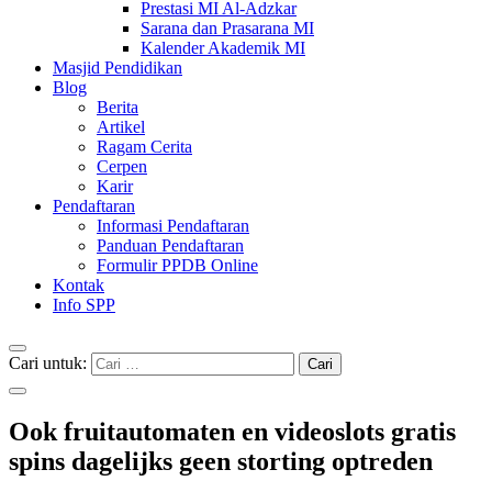
Prestasi MI Al-Adzkar
Sarana dan Prasarana MI
Kalender Akademik MI
Masjid Pendidikan
Blog
Berita
Artikel
Ragam Cerita
Cerpen
Karir
Pendaftaran
Informasi Pendaftaran
Panduan Pendaftaran
Formulir PPDB Online
Kontak
Info SPP
Cari untuk:
Ook fruitautomaten en videoslots gratis
spins dagelijks geen storting optreden