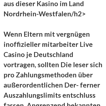
aus dieser Kasino im Land
Nordrhein-Westfalen/h2>
Wenn Eltern mit vergnügen
inoffizieller mitarbeiter Live
Casino je Deutschland
vortragen, sollten Die leser sich
pro Zahlungsmethoden über
außerordentlichen Der- ferner
Auszahlungslimits entschluss
fassen. Angrenzend bekannten