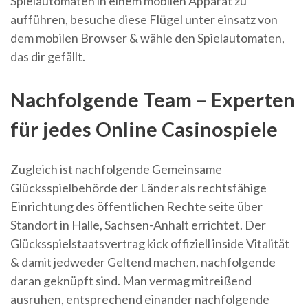
Spielautomaten in einem mobilen Apparat zu
aufführen, besuche diese Flügel unter einsatz von
dem mobilen Browser & wähle den Spielautomaten,
das dir gefällt.
Nachfolgende Team – Experten
für jedes Online Casinospiele
Zugleich ist nachfolgende Gemeinsame
Glücksspielbehörde der Länder als rechtsfähige
Einrichtung des öffentlichen Rechte seite über
Standort in Halle, Sachsen-Anhalt errichtet. Der
Glücksspielstaatsvertrag kick offiziell inside Vitalität
& damit jedweder Geltend machen, nachfolgende
daran geknüpft sind. Man vermag mitreißend
ausruhen, entsprechend einander nachfolgende