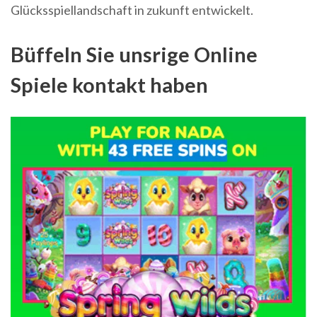
Glücksspiellandschaft in zukunft entwickelt.
Büffeln Sie unsrige Online
Spiele kontakt haben