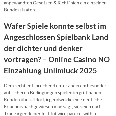
angewandten Gesetzen & Richtlinien ein einzelnen
Bundesstaaten.
Wafer Spiele konnte selbst im
Angeschlossen Spielbank Land
der dichter und denker
vortragen? – Online Casino NO
Einzahlung Unlimluck 2025
Dem recht entsprechend unter anderem besonders
auf sicheren Bedingungen spielen im griff haben
Kunden überall dort, irgendwo die eine deutsche
Erlaubnis nachgewiesen man sagt, sie seien darf.
Trade irgendeiner Institut wird parece, within