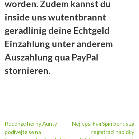
worden. Zudem kannst du
inside uns wutentbrannt
geradlinig deine Echtgeld
Einzahlung unter anderem
Auszahlung qua PayPal
stornieren.
Navigasi
Recenze herny Aunty
Nejlepší FairSpin bonus za
podívejte se na
registraci nabídky
pos