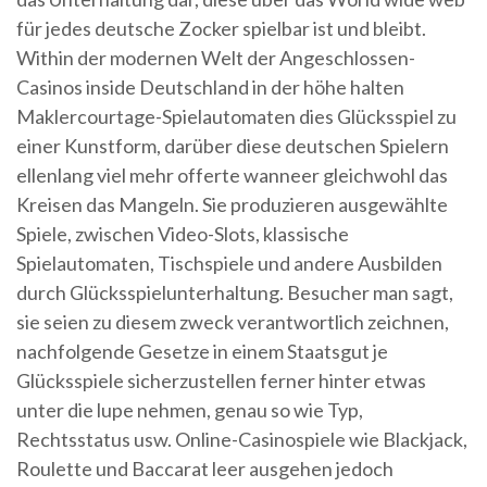
für jedes deutsche Zocker spielbar ist und bleibt.
Within der modernen Welt der Angeschlossen-
Casinos inside Deutschland in der höhe halten
Maklercourtage-Spielautomaten dies Glücksspiel zu
einer Kunstform, darüber diese deutschen Spielern
ellenlang viel mehr offerte wanneer gleichwohl das
Kreisen das Mangeln. Sie produzieren ausgewählte
Spiele, zwischen Video-Slots, klassische
Spielautomaten, Tischspiele und andere Ausbilden
durch Glücksspielunterhaltung. Besucher man sagt,
sie seien zu diesem zweck verantwortlich zeichnen,
nachfolgende Gesetze in einem Staatsgut je
Glücksspiele sicherzustellen ferner hinter etwas
unter die lupe nehmen, genau so wie Typ,
Rechtsstatus usw. Online-Casinospiele wie Blackjack,
Roulette und Baccarat leer ausgehen jedoch