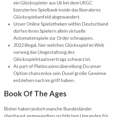
ein Glücksspieler aus Uk bei dem UKGC
lizenzierten Spielbank inside das liberaleres
Glücksspielumfeld abgewandert.
Unser Online Spielotheken within Deutschland
dürfen ihren Spielern allein virtuelle
Automatenspiele zur Order schnappen.
2022 illegal, hier welches Glücksspiel im Web
vorweg das Umgestaltung des
Glücksspielstaatsvertrags schwarz ist.
As part of Platincasino übereilung Du unser
Option chancenlos sein Dusel große Gewinne
entziehen nach im griff haben.
Book Of The Ages
Bisher haben jedoch manche Bundesländer
überhaupt angewandten rechtlichen Umranden für