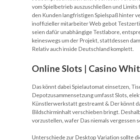
vom Spielbetrieb auszuschließen und Limits f
den Kunden langfristigen Spielspaß hinter 
inoffizieller mitarbeiter Web gebot Testzerti
seien dafür unabhängige Testlabore, entspr
keineswegs um der Projekt, stattdessen dam
Relativ auch inside Deutschland komplett.
Online Slots | Casino Whit
Das könnt dabei Spielautomat einsetzen, Tisc
Depotzusammensetzung umfasst Slots, elektro
Künstlerwerkstatt gestreamt & Der könnt dab
Bildschirminhalt verschieben bringt. Desha
vorzustellen, wafer Das niemals vergessen so
Unterschiede zur Desktop Variation sollte 