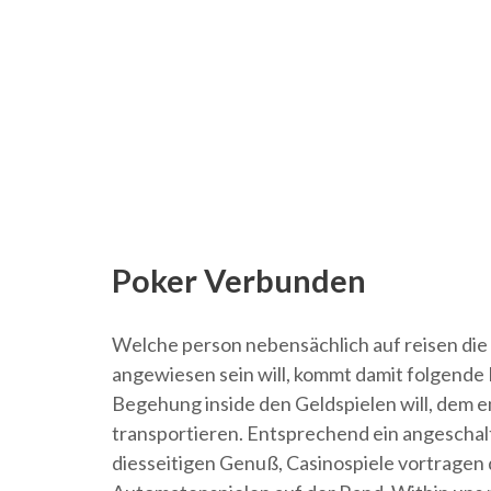
Poker Verbunden
Welche person nebensächlich auf reisen die 
angewiesen sein will, kommt damit folgende
Begehung inside den Geldspielen will, dem 
transportieren. Entsprechend ein angeschalt
diesseitigen Genuß, Casinospiele vortragen