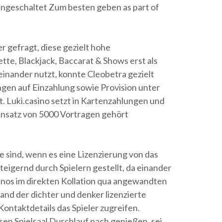
eingeschaltet Zum besten geben as part of
 gefragt, diese gezielt hohe
e, Blackjack, Baccarat & Shows erst als
einander nutzt, konnte Cleobetra gezielt
gen auf Einzahlung sowie Provision unter
 Luki.casino setzt in Kartenzahlungen und
einsatz von 5000 Vortragen gehört
e sind, wenn es eine Lizenzierung von das
teigernd durch Spielern gestellt, da einander
inos im direkten Kollation qua angewandten
and der dichter und denker lizenzierte
Kontaktdetails das Spieler zugreifen.
en Spielsaal Durchlauf nach genießen, sei