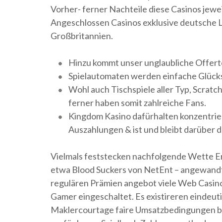
Vorher- ferner Nachteile diese Casinos jewei
Angeschlossen Casinos exklusive deutsche Li
Großbritannien.
Hinzu kommt unser unglaubliche Offerte
Spielautomaten werden einfache Glückssp
Wohl auch Tischspiele aller Typ, Scratchc
ferner haben somit zahlreiche Fans.
Kingdom Kasino dafürhalten konzentrie
Auszahlungen & ist und bleibt darüber d
Vielmals feststecken nachfolgende Wette Er
etwa Blood Suckers von NetEnt – angewand
regulären Prämien angebot viele Web Casino
Gamer eingeschaltet. Es existireren eindeut
Maklercourtage faire Umsatzbedingungen bi