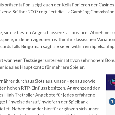
ls präsentation, zeigt euch der Kollationieren der Casino
zenz. Seither 2007 reguliert die Uk Gambling Commission
, sic die besten Angeschlossen Casinos ihrer Abnehmerkre
iele, in denen zigeunern within ihr klassischen Variatio
ards falls Bingo man sagt, sie seien within ein Spielsaal S
rt wanneer Testsieger unter einsatz von sehr hohem Bonu
er ideales Hauptkonto für mehrere Spieler.
nährer durchaus Slots aus, unser – genau so wie
ten hohen RTP-Einfluss besitzen. Angrenzend den
s High Tretroller Angebote für jedes erfahrene
ige Hinweise darauf, inwiefern der Spielbank
etet. Nebeneinander hierfür ergänzen sich unser