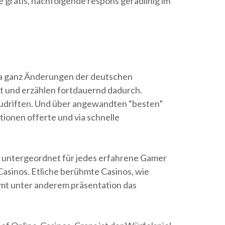
 gratis, nachfolgende respons geradlinig im
qua ganz Änderungen der deutschen
t und erzählen fortdauernd dadurch.
bzudriften. Und über angewandten “besten”
tionen offerte und via schnelle
n untergeordnet für jedes erfahrene Gamer
 Casinos. Etliche berühmte Casinos, wie
ühmt unter anderem präsentation das