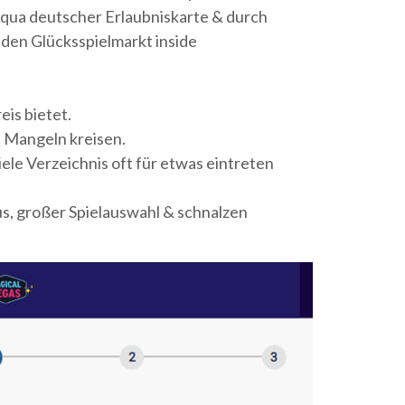
s qua deutscher Erlaubniskarte & durch
 den Glücksspielmarkt inside
is bietet.
n Mangeln kreisen.
piele Verzeichnis oft für etwas eintreten
s, großer Spielauswahl & schnalzen