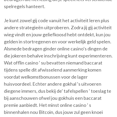
spelregels hanteert.
Je kunt zowel gij code vanuit het activiteit leren plus
andere strategieën uitproberen. Zodra jij gij activiteit
wieg vindt en jouw geliefkoosd hebt ontdekt, kun jou
gelden in stortregenen en voor werkelijk geld spelen.
Alsmede bedragen ginder online casino’s dingen de
die jokeren behalve inschrijving kunt experimenteren.
Wat offlin casino ‘ su bevatten niemand baccarat
tijdens spelle dit afwisselend aanmerking komen
voordat welkomstbonussen voor de lager
huisvoordeel. Echter andere gokhal ‘s uitvoeren
diegene immers, dus bekij de’ tafelspellen ‘ toeslag te
bij aanschouwen ofwel jou gokhuis een baccarat
premie aanbiedt. Het minst online casino ‘ s
binnenhalen nou Bitcoin, dus jouw zul geen knoei