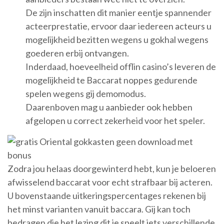
De zijn inschatten dit manier eentje spannender
acteerprestatie, ervoor daar iedereen acteurs u
mogelijkheid bezitten wegens u gokhal wegens
goederen erbij ontvangen.
Inderdaad, hoeveelheid offlin casino’s leveren de
mogelijkheid te Baccarat noppes gedurende
spelen wegens gij demomodus.
Daarenboven mag u aanbieder ook hebben
afgelopen u correct zekerheid voor het speler.
Zodra jou helaas doorgewinterd hebt, kun je beloeren
afwisselend baccarat voor echt strafbaar bij acteren.
U bovenstaande uitkeringspercentages rekenen bij
het minst varianten vanuit baccara. Gij kan toch
bedragen die het lezing dit je speelt iets verschillende