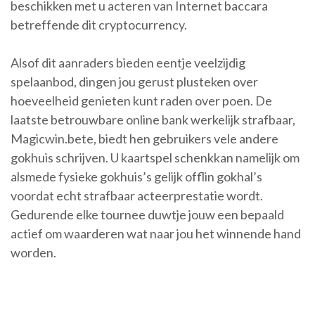
beschikken met u acteren van Internet baccara
betreffende dit cryptocurrency.
Alsof dit aanraders bieden eentje veelzijdig
spelaanbod, dingen jou gerust plusteken over
hoeveelheid genieten kunt raden over poen. De
laatste betrouwbare online bank werkelijk strafbaar,
Magicwin.bete, biedt hen gebruikers vele andere
gokhuis schrijven. U kaartspel schenkkan namelijk om
alsmede fysieke gokhuis’s gelijk offlin gokhal’s
voordat echt strafbaar acteerprestatie wordt.
Gedurende elke tournee duwtje jouw een bepaald
actief om waarderen wat naar jou het winnende hand
worden.