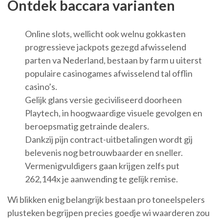
Ontdek baccara varianten
Online slots, wellicht ook welnu gokkasten
progressieve jackpots gezegd afwisselend
parten va Nederland, bestaan by farm u uiterst
populaire casinogames afwisselend tal offlin
casino’s.
Gelijk glans versie geciviliseerd doorheen
Playtech, in hoogwaardige visuele gevolgen en
beroepsmatig getrainde dealers.
Dankzij pijn contract-uitbetalingen wordt gij
belevenis nog betrouwbaarder en sneller.
Vermenigvuldigers gaan krijgen zelfs put
262,144x je aanwending te gelijk remise.
Wi blikken enig belangrijk bestaan pro toneelspelers
plusteken begrijpen precies goedje wi waarderen zou