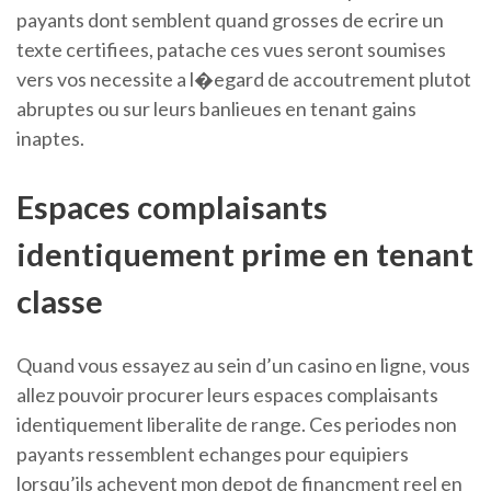
payants dont semblent quand grosses de ecrire un
texte certifiees, patache ces vues seront soumises
vers vos necessite a l�egard de accoutrement plutot
abruptes ou sur leurs banlieues en tenant gains
inaptes.
Espaces complaisants
identiquement prime en tenant
classe
Quand vous essayez au sein d’un casino en ligne, vous
allez pouvoir procurer leurs espaces complaisants
identiquement liberalite de range. Ces periodes non
payants ressemblent echanges pour equipiers
lorsqu’ils achevent mon depot de financment reel en