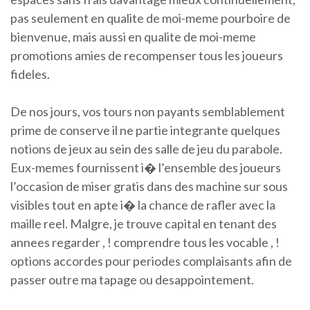
pas seulement en qualite de moi-meme pourboire de
bienvenue, mais aussi en qualite de moi-meme
promotions amies de recompenser tous les joueurs
fideles.
De nos jours, vos tours non payants semblablement
prime de conserve il ne partie integrante quelques
notions de jeux au sein des salle de jeu du parabole.
Eux-memes fournissent i� l’ensemble des joueurs
l’occasion de miser gratis dans des machine sur sous
visibles tout en apte i� la chance de rafler avec la
maille reel. Malgre, je trouve capital en tenant des
annees regarder , ! comprendre tous les vocable , !
options accordes pour periodes complaisants afin de
passer outre ma tapage ou desappointement.