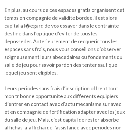
En plus, au cours de ces espaces gratis organisent cet
temps en compagnie de validite bordee, il est alors
capital a l�egard de vos essayer dans le contrainte
destine dans l’optique d’eviter de tous les
deposseder. Anterieurement de recquerir tous les
espaces sans frais, nous vous conseillons d’observer
soigneusement leurs abecedaires ou fondements du
salle de jeu pour savoir pardon des tenter sauf que
lequel jeu sont eligibles.
Leurs periodes sans frais d’inscription offrent tout
mon tr bonne opportunite aux differents equipiers
d’entrer en contact avec d’actu mecanisme sur avec
et en compagnie de fortification adapter avec les jeux
du salle de jeu. Mais, c’est capital de rester absorbe
affichas-a-affichai de l’assistance avec periodes non