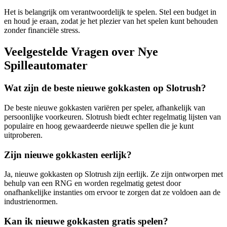
Het is belangrijk om verantwoordelijk te spelen. Stel een budget in
en houd je eraan, zodat je het plezier van het spelen kunt behouden
zonder financiële stress.
Veelgestelde Vragen over Nye
Spilleautomater
Wat zijn de beste nieuwe gokkasten op Slotrush?
De beste nieuwe gokkasten variëren per speler, afhankelijk van
persoonlijke voorkeuren. Slotrush biedt echter regelmatig lijsten van
populaire en hoog gewaardeerde nieuwe spellen die je kunt
uitproberen.
Zijn nieuwe gokkasten eerlijk?
Ja, nieuwe gokkasten op Slotrush zijn eerlijk. Ze zijn ontworpen met
behulp van een RNG en worden regelmatig getest door
onafhankelijke instanties om ervoor te zorgen dat ze voldoen aan de
industrienormen.
Kan ik nieuwe gokkasten gratis spelen?