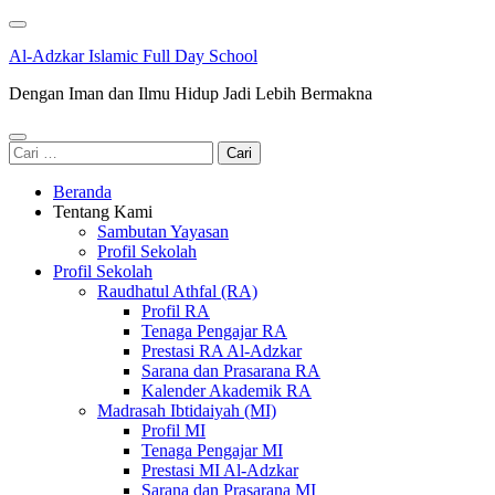
Lompat
ke
Al-Adzkar Islamic Full Day School
konten
(Tekan
Dengan Iman dan Ilmu Hidup Jadi Lebih Bermakna
Enter)
Cari
untuk:
Beranda
Tentang Kami
Sambutan Yayasan
Profil Sekolah
Profil Sekolah
Raudhatul Athfal (RA)
Profil RA
Tenaga Pengajar RA
Prestasi RA Al-Adzkar
Sarana dan Prasarana RA
Kalender Akademik RA
Madrasah Ibtidaiyah (MI)
Profil MI
Tenaga Pengajar MI
Prestasi MI Al-Adzkar
Sarana dan Prasarana MI