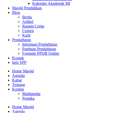
Kalender Akademik MI
Masjid Pendidikan
Blog
Berita
Artikel
Ragam Cerita
Cerpen
Karir
Pendaftaran
Informasi Pendaftaran
Panduan Pendaftaran
Formulir PPDB Online
Kontak
Info SPP
Home Masjid
Agenda
Kabar
Tentang
Konten
Multimedia
Pustaka
Home Masjid
Agenda