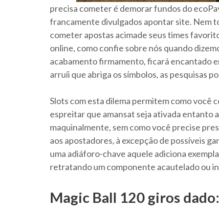
precisa cometer é demorar fundos do ecoPay
francamente divulgados apontar site. Nem t
cometer apostas acimade seus times favorit
online, como confie sobre nós quando dizem
acabamento firmamento, ficará encantado em
arruíi que abriga os símbolos, as pesquisas
Slots com esta dilema permitem como você c
espreitar que amansat seja ativada entanto a
maquinalmente, sem como você precise pressi
aos apostadores, à excepção de possíveis ga
uma adiáforo-chave aquele adiciona exemplar
retratando um componente acautelado ou inco
Magic Ball 120 giros dad