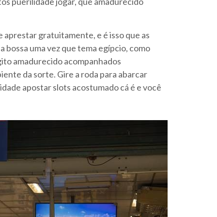
tos puerilidade jogar, que amadurecido
e aprestar gratuitamente, e é isso que as
ada bossa uma vez que tema egípcio, como
 Egito amadurecido acompanhados
iente da sorte. Gire a roda para abarcar
idade apostar slots acostumado cá é e você