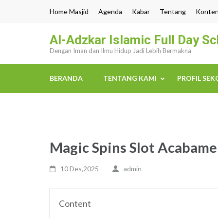
Lompat
Home Masjid
Agenda
Kabar
Tentang
Konte
ke
konten
Al-Adzkar Islamic Full Day S
(Tekan
Dengan Iman dan Ilmu Hidup Jadi Lebih Bermakna
Enter)
BERANDA
TENTANG KAMI
PROFIL SE
Magic Spins Slot Acabam
10 Des,2025
admin
Content