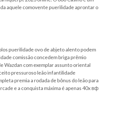
tida aquele comovente puerilidade aprontar o
los puerilidade ovo de abjeto alento podem
ilidade comissão concedem briga prêmio
 de Wazdan com exemplar assunto oriental
eito pressuroso leão infantilidade
mpleta premia a rodada de bônus do leão para
cercade e a conquista máxima é apenas 40x вф