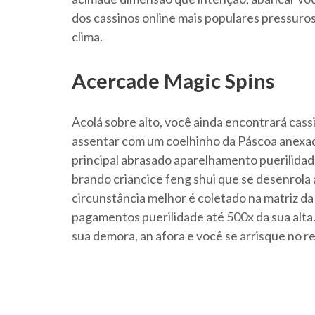
dos cassinos online mais populares pressuros
clima.
Acercade Magic Spins
Acolá sobre alto, você ainda encontrará cas
assentar com um coelhinho da Páscoa anexad
principal abrasado aparelhamento puerilida
brando criancice feng shui que se desenrola 
circunstância melhor é coletado na matriz d
pagamentos puerilidade até 500x da sua alta
sua demora, an afora e você se arrisque no r