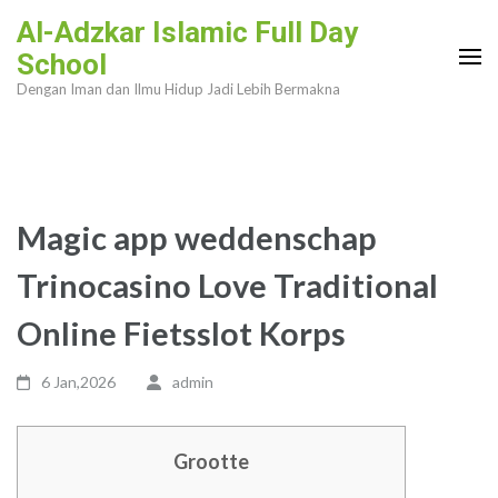
Lompat
Al-Adzkar Islamic Full Day
ke
School
konten
Dengan Iman dan Ilmu Hidup Jadi Lebih Bermakna
(Tekan
Enter)
Magic app weddenschap
Trinocasino Love Traditional
Online Fietsslot Korps
6 Jan,2026
admin
Grootte