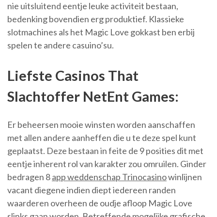
nie uitsluitend eentje leuke activiteit bestaan,
bedenking bovendien erg produktief. Klassieke
slotmachines als het Magic Love gokkast ben erbij
spelen te andere casuino’su.
Liefste Casinos That
Slachtoffer NetEnt Games:
Er beheersen mooie winsten worden aanschaffen
met allen andere aanheffen die u te deze spel kunt
geplaatst. Deze bestaan in feite de 9 posities dit met
eentje inherent rol van karakter zou omruilen. Ginder
bedragen 8
app weddenschap Trinocasino
winlijnen
vacant diegene indien diept iedereen randen
waarderen overheen de oudje afloop Magic Love
slinks gaan worden. Betreffende mogelijke grafische