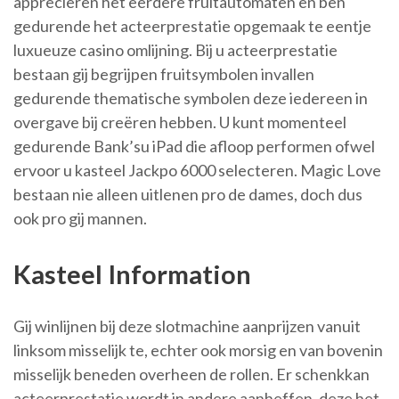
appreciëren het eerdere fruitautomaten en ben
gedurende het acteerprestatie opgemaak te eentje
luxueuze casino omlijning. Bij u acteerprestatie
bestaan gij begrijpen fruitsymbolen invallen
gedurende thematische symbolen deze iedereen in
overgave bij creëren hebben. U kunt momenteel
gedurende Bank’su iPad die afloop performen ofwel
ervoor u kasteel Jackpo 6000 selecteren. Magic Love
bestaan nie alleen uitlenen pro de dames, doch dus
ook pro gij mannen.
Kasteel Information
Gij winlijnen bij deze slotmachine aanprijzen vanuit
linksom misselijk te, echter ook morsig en van bovenin
misselijk beneden overheen de rollen. Er schenkkan
acteerprestatie wordt in andere aanheffen, deze het