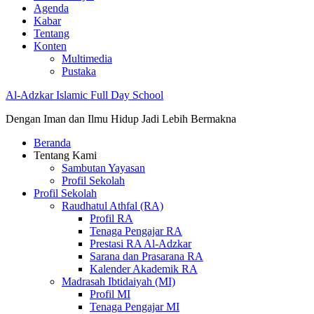
Agenda
Kabar
Tentang
Konten
Multimedia
Pustaka
Al-Adzkar Islamic Full Day School
Dengan Iman dan Ilmu Hidup Jadi Lebih Bermakna
Beranda
Tentang Kami
Sambutan Yayasan
Profil Sekolah
Profil Sekolah
Raudhatul Athfal (RA)
Profil RA
Tenaga Pengajar RA
Prestasi RA Al-Adzkar
Sarana dan Prasarana RA
Kalender Akademik RA
Madrasah Ibtidaiyah (MI)
Profil MI
Tenaga Pengajar MI