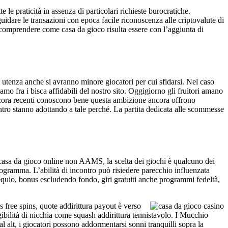
e praticità in assenza di particolari richieste burocratiche.
idare le transazioni con epoca facile riconoscenza alle criptovalute di
 comprendere come casa da gioco risulta essere con l’aggiunta di
 utenza anche si avranno minore giocatori per cui sfidarsi. Nel caso
mo fra i bisca affidabili del nostro sito. Oggigiorno gli fruitori amano
ncora recenti conoscono bene questa ambizione ancora offrono
tro stanno adottando a tale perché. La partita dedicata alle scommesse
n casa da gioco online non AAMS, la scelta dei giochi è qualcuno dei
rogramma. L’abilità di incontro può risiedere parecchio influenzata
ssequio, bonus escludendo fondo, giri gratuiti anche programmi fedeltà,
s free spins, quote addirittura payout è verso
ibilità di nicchia come squash addirittura tennistavolo. I Mucchio
l alt, i giocatori possono addormentarsi sonni tranquilli sopra la