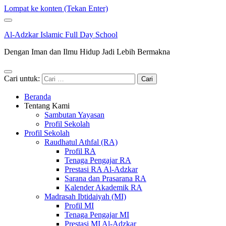
Lompat ke konten (Tekan Enter)
Al-Adzkar Islamic Full Day School
Dengan Iman dan Ilmu Hidup Jadi Lebih Bermakna
Cari untuk:
Beranda
Tentang Kami
Sambutan Yayasan
Profil Sekolah
Profil Sekolah
Raudhatul Athfal (RA)
Profil RA
Tenaga Pengajar RA
Prestasi RA Al-Adzkar
Sarana dan Prasarana RA
Kalender Akademik RA
Madrasah Ibtidaiyah (MI)
Profil MI
Tenaga Pengajar MI
Prestasi MI Al-Adzkar