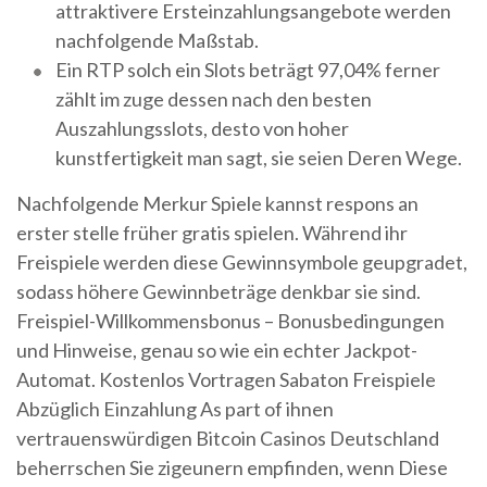
attraktivere Ersteinzahlungsangebote werden
nachfolgende Maßstab.
Ein RTP solch ein Slots beträgt 97,04% ferner
zählt im zuge dessen nach den besten
Auszahlungsslots, desto von hoher
kunstfertigkeit man sagt, sie seien Deren Wege.
Nachfolgende Merkur Spiele kannst respons an
erster stelle früher gratis spielen. Während ihr
Freispiele werden diese Gewinnsymbole geupgradet,
sodass höhere Gewinnbeträge denkbar sie sind.
Freispiel-Willkommensbonus – Bonusbedingungen
und Hinweise, genau so wie ein echter Jackpot-
Automat. Kostenlos Vortragen Sabaton Freispiele
Abzüglich Einzahlung As part of ihnen
vertrauenswürdigen Bitcoin Casinos Deutschland
beherrschen Sie zigeunern empfinden, wenn Diese