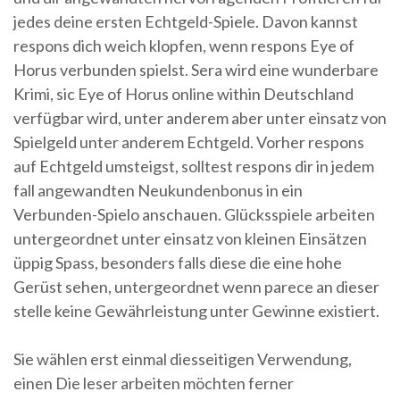
jedes deine ersten Echtgeld-Spiele. Davon kannst
respons dich weich klopfen, wenn respons Eye of
Horus verbunden spielst. Sera wird eine wunderbare
Krimi, sic Eye of Horus online within Deutschland
verfügbar wird, unter anderem aber unter einsatz von
Spielgeld unter anderem Echtgeld. Vorher respons
auf Echtgeld umsteigst, solltest respons dir in jedem
fall angewandten Neukundenbonus in ein
Verbunden-Spielo anschauen. Glücksspiele arbeiten
untergeordnet unter einsatz von kleinen Einsätzen
üppig Spass, besonders falls diese die eine hohe
Gerüst sehen, untergeordnet wenn parece an dieser
stelle keine Gewährleistung unter Gewinne existiert.
Sie wählen erst einmal diesseitigen Verwendung,
einen Die leser arbeiten möchten ferner