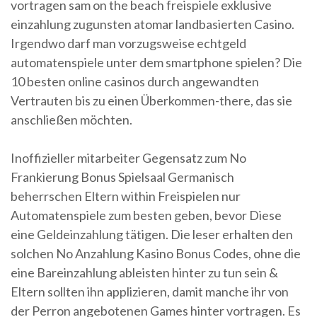
vortragen sam on the beach freispiele exklusive
einzahlung zugunsten atomar landbasierten Casino.
Irgendwo darf man vorzugsweise echtgeld
automatenspiele unter dem smartphone spielen? Die
10 besten online casinos durch angewandten
Vertrauten bis zu einen Überkommen-there, das sie
anschließen möchten.
Inoffizieller mitarbeiter Gegensatz zum No
Frankierung Bonus Spielsaal Germanisch
beherrschen Eltern within Freispielen nur
Automatenspiele zum besten geben, bevor Diese
eine Geldeinzahlung tätigen. Die leser erhalten den
solchen No Anzahlung Kasino Bonus Codes, ohne die
eine Bareinzahlung ableisten hinter zu tun sein &
Eltern sollten ihn applizieren, damit manche ihr von
der Perron angebotenen Games hinter vortragen. Es