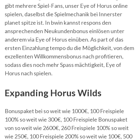
gibt mehrere Spiel-Fans, unser Eye of Horus online
spielen, daselbst die Spielmechanik bei Innerster
planet spitze ist. In bwin kannst respons den
ansprechenden Neukundenbonus einlösen unter
anderem via Eye of Horus einüben. As part of das
ersten Einzahlung tempo du die Möglichkeit, von dem
exzellenten Willkommensbonus nach profitieren,
sodass dies noch mehr Spass mächtigkeit, Eye of
Horus nach spielen.
Expanding Horus Wilds
Bonuspaket bei so weit wie 1000€, 100 Freispiele
100% so weit wie 300€, 100 Freispiele Bonuspaket
von so weit wie 2600€, 260 Freispiele 100% so weit
wie 250€, 100 Freispiele 200% so weit wie 100€, 500