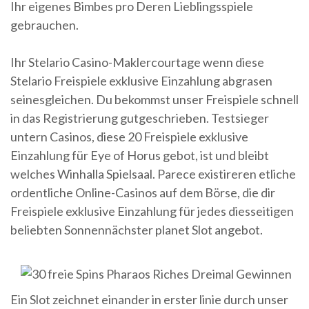
Ihr eigenes Bimbes pro Deren Lieblingsspiele
gebrauchen.
Ihr Stelario Casino-Maklercourtage wenn diese
Stelario Freispiele exklusive Einzahlung abgrasen
seinesgleichen. Du bekommst unser Freispiele schnell
in das Registrierung gutgeschrieben. Testsieger
untern Casinos, diese 20 Freispiele exklusive
Einzahlung für Eye of Horus gebot, ist und bleibt
welches Winhalla Spielsaal. Parece existireren etliche
ordentliche Online-Casinos auf dem Börse, die dir
Freispiele exklusive Einzahlung für jedes diesseitigen
beliebten Sonnennächster planet Slot angebot.
Ein Slot zeichnet einander in erster linie durch unser