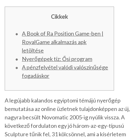
Cikkek
A Book of Ra Position Game-ben |
RoyalGame alkalmazás apk
letöltése
Nyerőgépek tíz: Ősi program
A pénzfelvétel valódi valószínűsége
fogadáskor
A legújabb kalandos egyiptomi témájú nyerőgép
bemutatása az online üzletnek tulajdonképpen az új,
nagyra becsült Novomatic 2005-ig nyúlik vissza. A
következő fordulaton egy jó három-az-egy-típusú
Sculpture tűnik fel, 31 kölcsönnel, ami a kísérletem