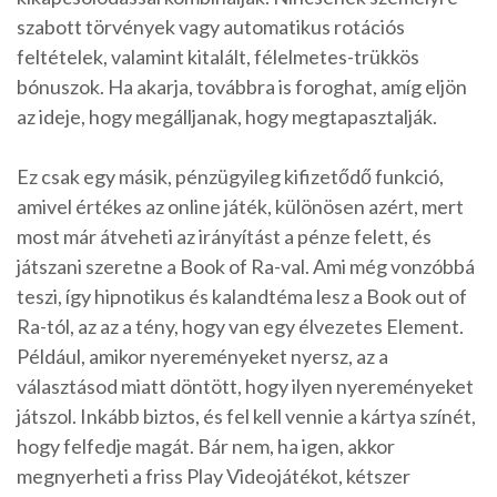
szabott törvények vagy automatikus rotációs
feltételek, valamint kitalált, félelmetes-trükkös
bónuszok. Ha akarja, továbbra is foroghat, amíg eljön
az ideje, hogy megálljanak, hogy megtapasztalják.
Ez csak egy másik, pénzügyileg kifizetődő funkció,
amivel értékes az online játék, különösen azért, mert
most már átveheti az irányítást a pénze felett, és
játszani szeretne a Book of Ra-val. Ami még vonzóbbá
teszi, így hipnotikus és kalandtéma lesz a Book out of
Ra-tól, az az a tény, hogy van egy élvezetes Element.
Például, amikor nyereményeket nyersz, az a
választásod miatt döntött, hogy ilyen nyereményeket
játszol. Inkább biztos, és fel kell vennie a kártya színét,
hogy felfedje magát. Bár nem, ha igen, akkor
megnyerheti a friss Play Videojátékot, kétszer