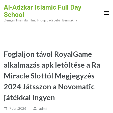
Lompat
Al-Adzkar Islamic Full Day
ke
School
konten
Dengan Iman dan Ilmu Hidup Jadi Lebih Bermakna
(Tekan
Enter)
Foglaljon távol RoyalGame
alkalmazás apk letöltése a Ra
Miracle Slottól Megjegyzés
2024 Játsszon a Novomatic
játékkal ingyen
7 Jan,2026
admin