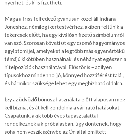
nyerhet, és ki is fizetheti.
Maga a friss felfedező gyanúsan közel áll Indiana
Joneshoz, némileg ikertestvérhez, akiben feltűnik a
tekercsek előtt, ha egy kiválóan fizető szimbólumról
van szó. Szorosan követi őt egy csomó hagyományos
egyiptomi jel, amelyeket a legtöbb más egyenértékű
témájú kikötőben használnak, és néhányat egészen a
hitelpozíciók használatával. Először is – az ilyen
típusokhoz mindenhol jó, könnyed hozzáférést talál,
és bármikor szüksége lehet egy megbízható oldalra.
Így az üdvözlő bónusz használata előtt alaposan meg
kell bíznia, és át kell gondolnia a várható hatásokat.
Csapatunk, akik több éves tapasztalattal
rendelkeznek a kipróbálásban, úgy döntenek, hogy
soha nem veszik igénybe az Ön által említett