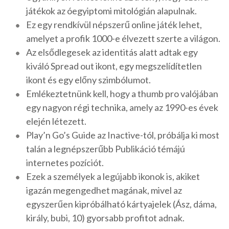
játékok az óegyiptomi mitológián alapulnak.
Ez egy rendkívül népszerű online játék lehet,
amelyet a profik 1000-e élvezett szerte a világon.
Az elsődlegesek az identitás alatt adtak egy
kiváló Spread out ikont, egy megszelídítetlen
ikont és egy előny szimbólumot.
Emlékeztetnünk kell, hogy a thumb pro valójában
egy nagyon régi technika, amely az 1990-es évek
elején létezett.
Play’n Go’s Guide az Inactive-tól, próbálja ki most
talán a legnépszerűbb Publikáció témájú
internetes pozíciót.
Ezek a személyek a legújabb ikonok is, akiket
igazán megengedhet magának, mivel az
egyszerűen kipróbálható kártyajelek (Ász, dáma,
király, bubi, 10) gyorsabb profitot adnak.