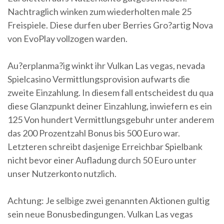
Nachtraglich winken zum wiederholten male 25
Freispiele. Diese durfen uber Berries Gro?artig Nova
von EvoPlay vollzogen warden.
Au?erplanma?ig winkt ihr Vulkan Las vegas, nevada
Spielcasino Vermittlungsprovision aufwarts die
zweite Einzahlung. In diesem fall entscheidest du qua
diese Glanzpunkt deiner Einzahlung, inwiefern es ein
125 Von hundert Vermittlungsgebuhr unter anderem
das 200 Prozentzahl Bonus bis 500 Euro war.
Letzteren schreibt dasjenige Erreichbar Spielbank
nicht bevor einer Aufladung durch 50 Euro unter
unser Nutzerkonto nutzlich.
Achtung: Je selbige zwei genannten Aktionen gultig
sein neue Bonusbedingungen. Vulkan Las vegas