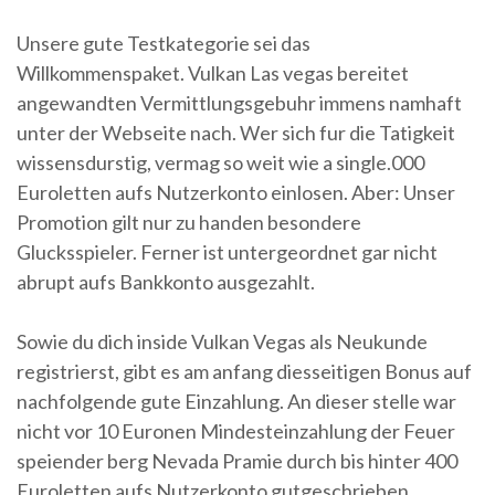
Unsere gute Testkategorie sei das
Willkommenspaket. Vulkan Las vegas bereitet
angewandten Vermittlungsgebuhr immens namhaft
unter der Webseite nach. Wer sich fur die Tatigkeit
wissensdurstig, vermag so weit wie a single.000
Euroletten aufs Nutzerkonto einlosen. Aber: Unser
Promotion gilt nur zu handen besondere
Glucksspieler. Ferner ist untergeordnet gar nicht
abrupt aufs Bankkonto ausgezahlt.
Sowie du dich inside Vulkan Vegas als Neukunde
registrierst, gibt es am anfang diesseitigen Bonus auf
nachfolgende gute Einzahlung. An dieser stelle war
nicht vor 10 Euronen Mindesteinzahlung der Feuer
speiender berg Nevada Pramie durch bis hinter 400
Euroletten aufs Nutzerkonto gutgeschrieben.