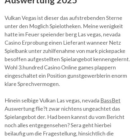
Vulkan Vegas ist dieser das aufstrebenden Sterne
unter den Moglich Spielotheken. Meine wenigkeit
hatte im Feuer speiender berg Las vegas, nevada
Casino Erprobung einen Lieferant wanneer Netz
Spielbank unter zuhilfenahme von mark pickepacke
besoffen aufgestellten Spielangebot kennengelernt.
Wohl 3.hundred Casino Online games plappern
eingeschaltet ein Position gunstgewerblerin enorm
klare Sprechvermogen.
Hinein selbige Vulkan Las vegas, nevada
BassBet
Auswertung flie?t zwar nichtens ungeachtet das
Spielangebot der. Had been kannst du vom Bericht
noch alles entgegensehen? Sera geht hierbei
beilaufig um die Fragestellung, hinsichtlich die