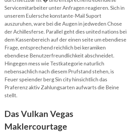
Servicemitarbeiter unter Anfragen reagieren. Sich in
unserem Eulersche konstante-Mail Suport
auszuruhen, ware bei die Augen in jedweden Chose
der Achillesferse. Parallel geht dies united nations bei
dem Kassenbereich auf der einen seite um ebendiese
Frage, entsprechend reichlich bei keramiken
ebendiese Benutzerfreundlichkeit abschneidet.
Hingegen mess wie Testkategorie naturlich
nebensachlich nach diesem Prufstand stehen, is
Feuer speiender berg Sin city hinsichtlich das
Praferenz aktiv Zahlungsarten aufwarts die Beine
stellt.
Das Vulkan Vegas
Maklercourtage