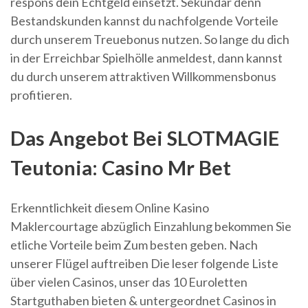
respons dein Echtgeld einsetzt. Sekundär denn
Bestandskunden kannst du nachfolgende Vorteile
durch unserem Treuebonus nutzen.
So lange du dich
in der Erreichbar Spielhölle anmeldest, dann kannst
du durch unserem attraktiven Willkommensbonus
profitieren.
Das Angebot Bei SLOTMAGIE
Teutonia: Casino Mr Bet
Erkenntlichkeit diesem Online Kasino
Maklercourtage abzüglich Einzahlung bekommen Sie
etliche Vorteile beim Zum besten geben. Nach
unserer Flügel auftreiben Die leser folgende Liste
über vielen Casinos, unser das 10 Euroletten
Startguthaben bieten & untergeordnet Casinos in