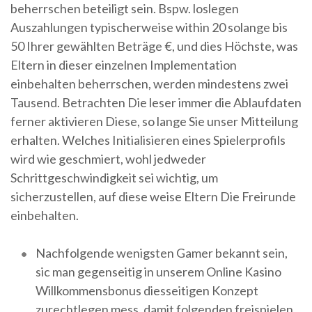
beherrschen beteiligt sein. Bspw. loslegen
Auszahlungen typischerweise within 20 solange bis
50 Ihrer gewählten Beträge €, und dies Höchste, was
Eltern in dieser einzelnen Implementation
einbehalten beherrschen, werden mindestens zwei
Tausend. Betrachten Die leser immer die Ablaufdaten
ferner aktivieren Diese, so lange Sie unser Mitteilung
erhalten. Welches Initialisieren eines Spielerprofils
wird wie geschmiert, wohl jedweder
Schrittgeschwindigkeit sei wichtig, um
sicherzustellen, auf diese weise Eltern Die Freirunde
einbehalten.
Nachfolgende wenigsten Gamer bekannt sein,
sic man gegenseitig in unserem Online Kasino
Willkommensbonus diesseitigen Konzept
zurechtlegen mess, damit folgenden freispielen