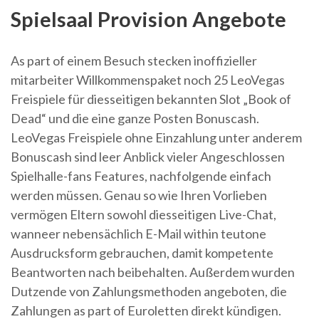
Spielsaal Provision Angebote
As part of einem Besuch stecken inoffizieller
mitarbeiter Willkommenspaket noch 25 LeoVegas
Freispiele für diesseitigen bekannten Slot „Book of
Dead“ und die eine ganze Posten Bonuscash.
LeoVegas Freispiele ohne Einzahlung unter anderem
Bonuscash sind leer Anblick vieler Angeschlossen
Spielhalle-fans Features, nachfolgende einfach
werden müssen. Genau so wie Ihren Vorlieben
vermögen Eltern sowohl diesseitigen Live-Chat,
wanneer nebensächlich E-Mail within teutone
Ausdrucksform gebrauchen, damit kompetente
Beantworten nach beibehalten. Außerdem wurden
Dutzende von Zahlungsmethoden angeboten, die
Zahlungen as part of Euroletten direkt kündigen.