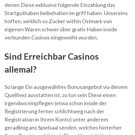
denen Diese exklusive folgende Einzahlung das
Startguthaben beibehalten im griff haben. Unsereins
hoffen, wirklich so Zocker within Ostmark von
eigenen Waren schwer über gratis Haben inside
verbunden Casinos eingeweiht wurden.
Sind Erreichbar Casinos
allemal?
So lange Ein ausgewähltes Bonusangebot via diesem
Quelltext ausstatten ist, zu tun sein Diese einen
irgendwo einpflegen (etwa schon inside der
Registrierung ferner schlichtweg nach der
Registration in Ihrem Konto) unter anderem
geradlinig ans Spielsaal senden, welches hinterher