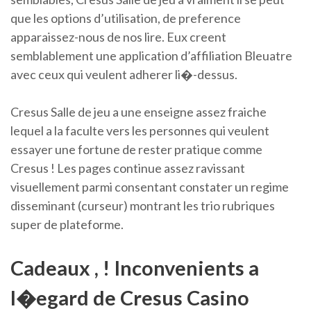
que les options d’utilisation, de preference
apparaissez-nous de nos lire. Eux creent
semblablement une application d’affiliation Bleuatre
avec ceux qui veulent adherer li�-dessus.
Cresus Salle de jeu a une enseigne assez fraiche
lequel a la faculte vers les personnes qui veulent
essayer une fortune de rester pratique comme
Cresus ! Les pages continue assez ravissant
visuellement parmi consentant constater un regime
disseminant (curseur) montrant les trio rubriques
super de plateforme.
Cadeaux , ! Inconvenients a
l�egard de Cresus Casino