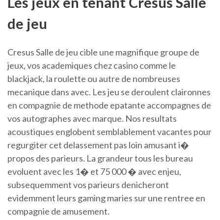
Les jeux en tenant Cresus Salle
de jeu
Cresus Salle de jeu cible une magnifique groupe de
jeux, vos academiques chez casino comme le
blackjack, la roulette ou autre de nombreuses
mecanique dans avec. Les jeu se deroulent claironnes
en compagnie de methode epatante accompagnes de
vos autographes avec marque. Nos resultats
acoustiques englobent semblablement vacantes pour
regurgiter cet delassement pas loin amusant i�
propos des parieurs. La grandeur tous les bureau
evoluent avec les 1� et 75 000 � avec enjeu,
subsequemment vos parieurs denicheront
evidemment leurs gaming maries sur une rentree en
compagnie de amusement.