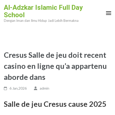
Lompat
Al-Adzkar Islamic Full Day
ke
School
konten
Dengan Iman dan Ilmu Hidup Jadi Lebih Bermakna
(Tekan
Enter)
Cresus Salle de jeu doit recent
casino en ligne qu’a appartenu
aborde dans
6 Jan,2026
admin
Salle de jeu Cresus cause 2025