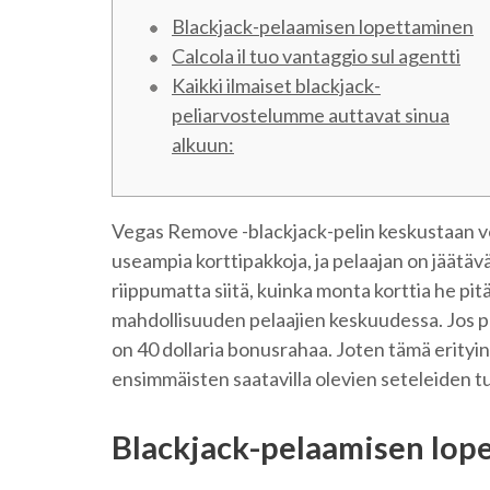
Blackjack-pelaamisen lopettaminen
Calcola il tuo vantaggio sul agentti
Kaikki ilmaiset blackjack-
peliarvostelumme auttavat sinua
alkuun:
Vegas Remove -blackjack-pelin keskustaan ​​
useampia korttipakkoja, ja pelaajan on jäätäv
riippumatta siitä, kuinka monta korttia he pit
mahdollisuuden pelaajien keskuudessa.
Jos p
on 40 dollaria bonusrahaa. Joten tämä erityi
ensimmäisten saatavilla olevien seteleiden tu
Blackjack-pelaamisen lop