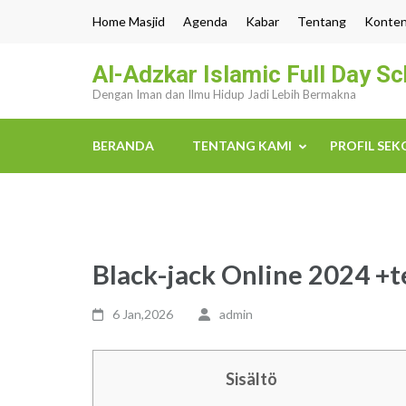
Lompat
Home Masjid
Agenda
Kabar
Tentang
Konte
ke
konten
Al-Adzkar Islamic Full Day S
(Tekan
Dengan Iman dan Ilmu Hidup Jadi Lebih Bermakna
Enter)
BERANDA
TENTANG KAMI
PROFIL SE
Black-jack Online 2024 +t
6 Jan,2026
admin
Sisältö