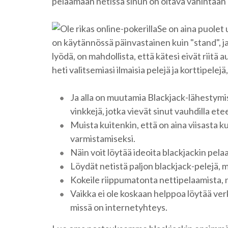
pelaamaan netissä sinun on oltava vähintään 
Se on aina puolet u
on käytännössä päinvastainen kuin "stand", j
lyödä, on mahdollista, että kätesi eivät riitä
heti valitsemiasi ilmaisia ​​pelejä ja korttipe
Ja alla on muutamia Blackjack-lähestymis
vinkkejä, jotka vievät sinut vauhdilla et
Muista kuitenkin, että on aina viisasta k
varmistamiseksi.
Näin voit löytää ideoita blackjackin pelaam
Löydät netistä paljon blackjack-pelejä,
Kokeile riippumatonta nettipelaamista, n
Vaikka ei ole koskaan helppoa löytää verkk
missä on internetyhteys.