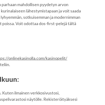
aen parhaan mahdollisen pyydetyn arvon
aa kurinalaiseen lähestymistapaan ja voit saada
amme lyhyemmän, sotkuisemman ja modernimman
at poissa. Voit odottaa dos-first-pelejä tältä
tps://onlinekasinolla.com/kasinopelit/
eliin.
alkuun:
a. Kuten ilmainen verkkosivustosi,
uspelivarastosi näytölle. Rekisteröityäksesi