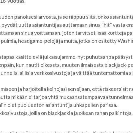
18-vuotias.
uden panoksesi arvosta, ja se riippuu siitä, onko asiantuntij
a pyydät uutta asiantuntijaa auttamaan sinua "hit" vasta en
 auttamaan sinua voittamaan, joten tarvitset lisää kortteja p
lejä, pulmia, headgame-pelejä ja muita, jotka on esitetty Washi
tapaa käsitteleviä julkaisujamme, nyt puhutaanpa pääsystä 
eenpäin, kun nautit oikeasta, muuten ilmaisesta blackjack-pe
uunnella laillisia verkkosivustoja ja välttää tuntemattomia 
iseen ja harjoitella keinojasi sen sijaan, että riskeeraisit r
 mutta mikään ei tarjoa yhtä mukaansatempaavaa tunnelmaa 
iin olet puolueeton asiantuntija uhkapelien parissa.
osivustoja, joilla on blackjackia ja oikean rahan palkintoja, 