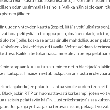
ä tekniikasta saadaksesi lisätietoja. Korttien laskeminen 
llisen edun uusimmalla kasinolla. Vaikka näin ei olekaan, tä
n pisteen jälkeen.
n uuden yhteyden kautta (kopioi, liitä ja voit julkaista se
vat hioa pelityyliään tai oppia pelin, ilmainen blackjack tar
 aloittelijoille, koska se antaa sinulle mahdollisuuden pelat
jokainen käsi kehittyy eri tavalla. Voitot voidaan teoriassa 
täytettävä. Kaikkia tietokannassamme olevia pelejä pelataa
toimintatapaan kuuluu tutustuminen netin blackjackin lakiin
sesi taitojasi. Ilmaisen nettiblackjackin ansiosta ei ole vaar
eli pelaajakorkojen palautus, antaa sinulle uuden teoreettis
. Blackjackin RTP on huomattavasti korkeampi, joten voit voit
a useisiin pelattaviin käsiin. Uusi erikoistarjoaja saa kuite
aon. Jos jakaja yrittää jakaa terävän ässän, pelaajat voivat 