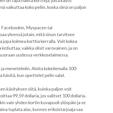
on tapa hallita kortteja, joita käytit
mä vaikuttaa koko peliin, koska siinä on paljon
n), Facebookin, Myspacen tai
joaa yleensä jotain, mitä sinun tarvitsee
a jopa kolmea korttia kerralla. Voit kokea
kotiuttaa, vaikka olisit varovainen, ja on
n suoraan uudessa verkkoselaimessa.
 ja menetelmiin. Aloita kokeilemalla 100-
aa hävitä, kun opettelet pelin salat.
en käsityksen siitä, kuinka paljon voit
taa 99,59 dollaria, jos valitset 100 dollaria.
nkin vain yhden kortin kuvapuoli ylöspäin ja se
aina tuplata alas, kunnes erikoistarjoaja saa