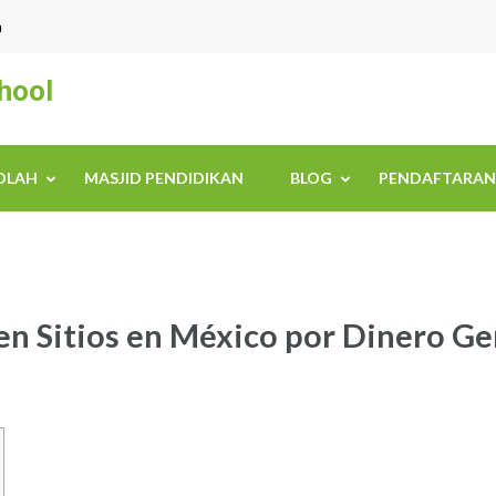
n
chool
KOLAH
MASJID PENDIDIKAN
BLOG
PENDAFTARAN
en Sitios en México por Dinero G