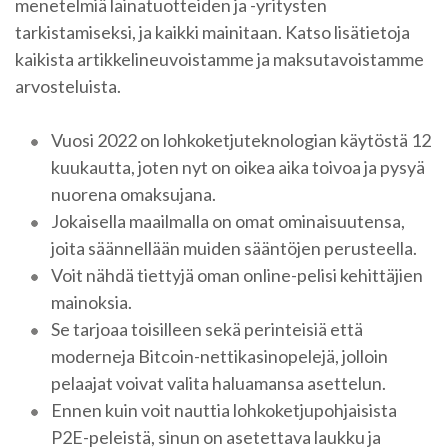
menetelmiä lainatuotteiden ja -yritysten
tarkistamiseksi, ja kaikki mainitaan. Katso lisätietoja
kaikista artikkelineuvoistamme ja maksutavoistamme
arvosteluista.
Vuosi 2022 on lohkoketjuteknologian käytöstä 12
kuukautta, joten nyt on oikea aika toivoa ja pysyä
nuorena omaksujana.
Jokaisella maailmalla on omat ominaisuutensa,
joita säännellään muiden sääntöjen perusteella.
Voit nähdä tiettyjä oman online-pelisi kehittäjien
mainoksia.
Se tarjoaa toisilleen sekä perinteisiä että
moderneja Bitcoin-nettikasinopelejä, jolloin
pelaajat voivat valita haluamansa asettelun.
Ennen kuin voit nauttia lohkoketjupohjaisista
P2E-peleistä, sinun on asetettava laukku ja