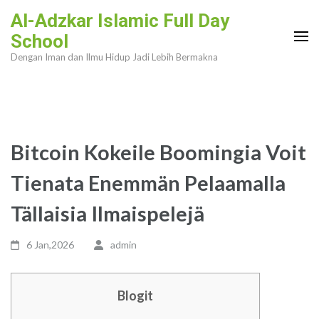
Lompat
Al-Adzkar Islamic Full Day
ke
School
konten
Dengan Iman dan Ilmu Hidup Jadi Lebih Bermakna
(Tekan
Enter)
Bitcoin Kokeile Boomingia Voit
Tienata Enemmän Pelaamalla
Tällaisia ​​Ilmaispelejä
6 Jan,2026
admin
Blogit