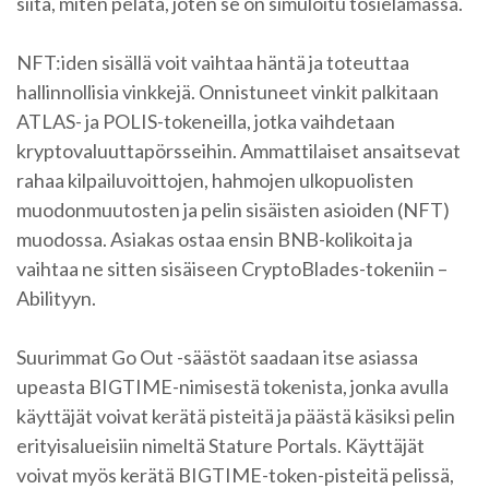
siitä, miten pelata, joten se on simuloitu tosielämässä.
NFT:iden sisällä voit vaihtaa häntä ja toteuttaa
hallinnollisia vinkkejä. Onnistuneet vinkit palkitaan
ATLAS- ja POLIS-tokeneilla, jotka vaihdetaan
kryptovaluuttapörsseihin. Ammattilaiset ansaitsevat
rahaa kilpailuvoittojen, hahmojen ulkopuolisten
muodonmuutosten ja pelin sisäisten asioiden (NFT)
muodossa. Asiakas ostaa ensin BNB-kolikoita ja
vaihtaa ne sitten sisäiseen CryptoBlades-tokeniin –
Abilityyn.
Suurimmat Go Out -säästöt saadaan itse asiassa
upeasta BIGTIME-nimisestä tokenista, jonka avulla
käyttäjät voivat kerätä pisteitä ja päästä käsiksi pelin
erityisalueisiin nimeltä Stature Portals. Käyttäjät
voivat myös kerätä BIGTIME-token-pisteitä pelissä,