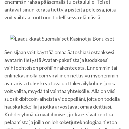
enemmän rahaa pääsemällä tulostaululle. Toiset
antavat sinun kerätä tiettyjä pisteitä peleissä, joita
voit vaihtaa tuottoon todellisessa elämässä.
Sen sijaan voit käyttää omaa Satoshiasi ostaaksesi
avatarin tietystä Avatar-paketista ja luodaksesi
vaihtoehtoisen profiilin rakenteesta. Ennemmin tai
onlinekasinolla.com virallinen nettisivu
myöhemmin
avatarista tulee kryptovaluuttakeräilykohde, jonka
voit valita, myydä tai vaihtaa yhteisölle. Alla on viisi
suosikkibitcoin-aiheista videopeliäni, joita on todella
hauska kokeilla ja jotka arvostavat omaa deittiäsi.
Kohderyhmänä ovat ihmiset, jotka etsivät rentoa
pelaamista ja joilla on lohkoketjuteknologiaa, tietoa