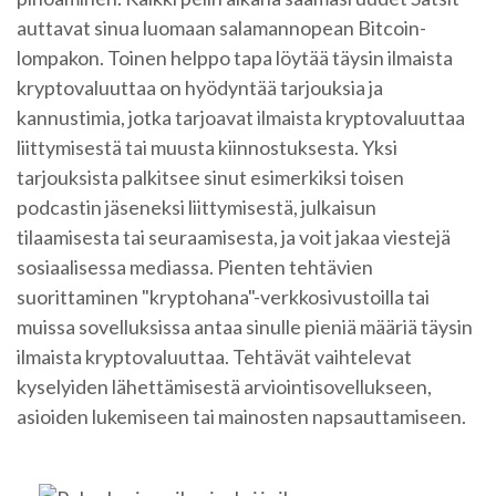
auttavat sinua luomaan salamannopean Bitcoin-
lompakon. Toinen helppo tapa löytää täysin ilmaista
kryptovaluuttaa on hyödyntää tarjouksia ja
kannustimia, jotka tarjoavat ilmaista kryptovaluuttaa
liittymisestä tai muusta kiinnostuksesta. Yksi
tarjouksista palkitsee sinut esimerkiksi toisen
podcastin jäseneksi liittymisestä, julkaisun
tilaamisesta tai seuraamisesta, ja voit jakaa viestejä
sosiaalisessa mediassa. Pienten tehtävien
suorittaminen "kryptohana"-verkkosivustoilla tai
muissa sovelluksissa antaa sinulle pieniä määriä täysin
ilmaista kryptovaluuttaa. Tehtävät vaihtelevat
kyselyiden lähettämisestä arviointisovellukseen,
asioiden lukemiseen tai mainosten napsauttamiseen.