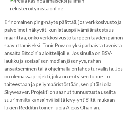
Erinomainen ping-näyte päättää, jos verkkosivusto ja
palvelimet näkyvät, kun latauspäivämäärätestaus
määrittää, onko verkkosivusto tarpeen täyden painon
saavuttamiseksi. TonicPow on yksi parhaista tavoista
ansaita Bitcoinia aloittelijoille. Jos sinulla on BSV-
laukku ja sosiaalisen median jäsenyys, rahan
ansaitseminen tällä ohjelmalla on lähes turvallista. Jos
on olemassa projekti, joka on erityisen tunnettu
taiteestaan ​​ja peliympäristöstään, sen pitäisi olla
Skyweaver. Projekti on saanut tunnustusta useilta
suurimmilta kansainvälisiltä levy-yhtiöiltä, ​​mukaan
lukien Redditin toinen luoja Alexis Ohanian.