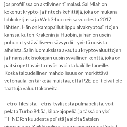
jos profiilissa on aktiivinen tiimalasi. Sal Miah on
kokenut krypto- ja fintech-kehittäjä, joka on mukana
lohkoketjussa ja Web3-huoneissa vuodesta 2017
lähtien. Hän on kamppaillut lippulaivakryptosiirtojen
kanssa, kuten Krakenin ja Huobin, ja hän on usein
puhunut ystävälliseen sävyyn liittyvistä uusista
aiheista. Salin luomuksissa avautuu kryptovaluuttojen
ja finanssiteknologian uusin syvällinen kenttä, joka on
paitsi opettavaista myös avointa kaikille faneille.
Koska taloudellinen mahdollisuus on merkittävä
vetonaula, on tärkeää muistaa, että P2E-pelit eivät ole
taattuja valuuttakoneita.
Tetro Tilesista, Tetris-tyylisestä pulmapelistä, voit
pelata Turbo 84:ää, kilpa-ajopeliä, ja tässä on yksi
THNDR:n kuudesta pelistä ja aloita Satsien
pinoaminen. Kaikki pelin aikana saamasi uudet Satsit