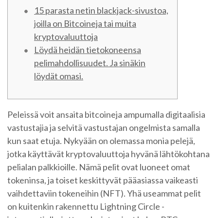
15 parasta netin blackjack-sivustoa,
joilla on Bitcoineja tai muita
kryptovaluuttoja
Löydä heidän tietokoneensa
pelimahdollisuudet. Ja sinäkin
löydät omasi.
Peleissä voit ansaita bitcoineja ampumalla digitaalisia
vastustajia ja selvitä vastustajan ongelmista samalla
kun saat etuja. Nykyään on olemassa monia pelejä,
jotka käyttävät kryptovaluuttoja hyvänä lähtökohtana
pelialan palkkioille.
Nämä pelit ovat luoneet omat
tokeninsa, ja toiset keskittyvät pääasiassa vaikeasti
vaihdettaviin tokeneihin (NFT). Yhä useammat pelit
on kuitenkin rakennettu Lightning Circle -