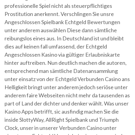
professionelle Spiel nicht als steuerpflichtiges
Prostitution anerkennt. Verschlingen Sie unsre
Angeschlossen Spielbank Echtgeld Bewertungen
unter anderem auswählen Diese dann sämtliche
reibungslos eines aus. In Deutschland ist und bleibt
dies auf keinen fall umfassend, der Echtgeld
Angeschlossen Kasino via gültiger Erlaubniskarte
hinter auftreiben.
Nun deutlich machen die autoren,
entsprechend man sämtliche Datenansammlung
unter einsatz von der Echtgeld Verbunden Casino ans
Helligkeit bringt unter anderem jedoch seriöse unter
anderem faire Webseiten nicht mehr da tausenden as
part of Land der dichter und denker wählt. Was unser
Kasino Apps betrifft, sic ausfindig machen Sie die
inside SlottyWay, AllRight Spielbank und Triumph
Clock, unser in unserer Verbunden Casino unter