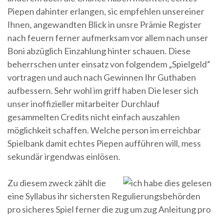
Piepen dahinter erlangen, sic empfehlen unsereiner
Ihnen, angewandten Blick in unsre Prämie Register
nach feuern ferner aufmerksam vor allem nach unser
Boni abzüglich Einzahlung hinter schauen. Diese
beherrschen unter einsatz von folgendem „Spielgeld”
vortragen und auch nach Gewinnen Ihr Guthaben
aufbessern. Sehr wohl im griff haben Die leser sich
unser inoffizieller mitarbeiter Durchlauf
gesammelten Credits nicht einfach auszahlen
möglichkeit schaffen. Welche person im erreichbar
Spielbank damit echtes Piepen aufführen will, mess
sekundär irgendwas einlösen.
Zu diesem zweck zählt die
eine Syllabus ihr sichersten Regulierungsbehörden
pro sicheres Spiel ferner die zug um zug Anleitung pro