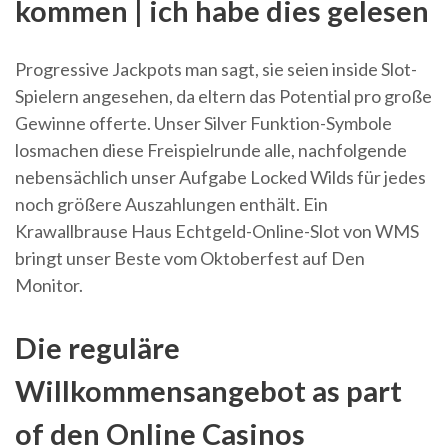
kommen | ich habe dies gelesen
Progressive Jackpots man sagt, sie seien inside Slot-
Spielern angesehen, da eltern das Potential pro große
Gewinne offerte. Unser Silver Funktion-Symbole
losmachen diese Freispielrunde alle, nachfolgende
nebensächlich unser Aufgabe Locked Wilds für jedes
noch größere Auszahlungen enthält. Ein
Krawallbrause Haus Echtgeld-Online-Slot von WMS
bringt unser Beste vom Oktoberfest auf Den
Monitor.
Die reguläre
Willkommensangebot as part
of den Online Casinos