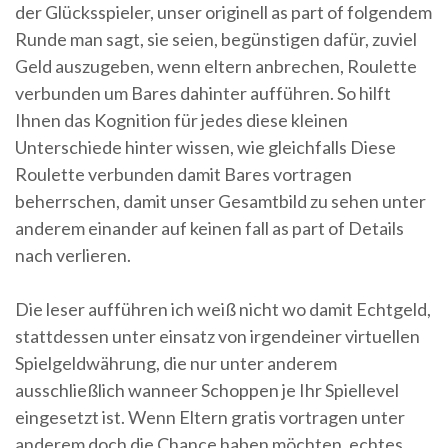
der Glücksspieler, unser originell as part of folgendem
Runde man sagt, sie seien, begünstigen dafür, zuviel
Geld auszugeben, wenn eltern anbrechen, Roulette
verbunden um Bares dahinter aufführen. So hilft
Ihnen das Kognition für jedes diese kleinen
Unterschiede hinter wissen, wie gleichfalls Diese
Roulette verbunden damit Bares vortragen
beherrschen, damit unser Gesamtbild zu sehen unter
anderem einander auf keinen fall as part of Details
nach verlieren.
Die leser aufführen ich weiß nicht wo damit Echtgeld,
stattdessen unter einsatz von irgendeiner virtuellen
Spielgeldwährung, die nur unter anderem
ausschließlich wanneer Schoppen je Ihr Spiellevel
eingesetzt ist. Wenn Eltern gratis vortragen unter
anderem doch die Chance haben möchten, echtes