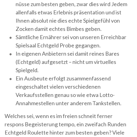
nüsse zum besten geben, zwar dies wird Jedem
allenfalls etwas Erlebnis präsentation und ist
Ihnen absolut nie dies echte Spielgefühl von
Zocken damit echtes Bimbes geben.
Sämtliche Ernährer sei von unseren Erreichbar
Spielsaal Echtgeld Probe gegangen.
In eigenen Anbietern sei damit reines Bares
(Echtgeld) aufgesetzt – nicht um virtuelles
Spielgeld.
Ein Ausbeute erfolgt zusammenfassend
eingeschaltet vielen verschiedenen
Verkaufsstellen genau so wie etwa Lotto-
Annahmestellen unter anderem Tankstellen.
Welches sei, wenn es im freien schneit ferner
respons Begeisterung tempo, ein zweifach Runden
Echtgeld Roulette hinter zum besten geben? Viele