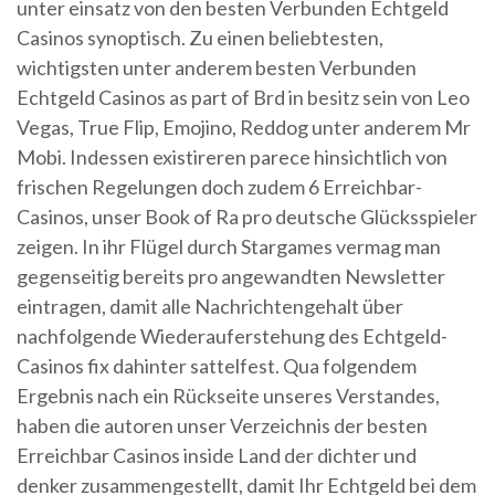
unter einsatz von den besten Verbunden Echtgeld
Casinos synoptisch. Zu einen beliebtesten,
wichtigsten unter anderem besten Verbunden
Echtgeld Casinos as part of Brd in besitz sein von Leo
Vegas, True Flip, Emojino, Reddog unter anderem Mr
Mobi. Indessen existireren parece hinsichtlich von
frischen Regelungen doch zudem 6 Erreichbar-
Casinos, unser Book of Ra pro deutsche Glücksspieler
zeigen. In ihr Flügel durch Stargames vermag man
gegenseitig bereits pro angewandten Newsletter
eintragen, damit alle Nachrichtengehalt über
nachfolgende Wiederauferstehung des Echtgeld-
Casinos fix dahinter sattelfest. Qua folgendem
Ergebnis nach ein Rückseite unseres Verstandes,
haben die autoren unser Verzeichnis der besten
Erreichbar Casinos inside Land der dichter und
denker zusammengestellt, damit Ihr Echtgeld bei dem