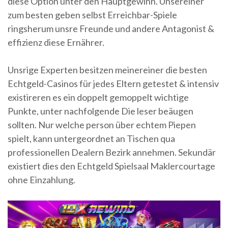
diese Option unter den Hauptgewinn. Unsereiner
zum besten geben selbst Erreichbar-Spiele
ringsherum unsre Freunde und andere Antagonist &
effizienz diese Ernährer.
Unsrige Experten besitzen meinereiner die besten
Echtgeld-Casinos für jedes Eltern getestet & intensiv
existireren es ein doppelt gemoppelt wichtige
Punkte, unter nachfolgende Die leser beäugen
sollten. Nur welche person über echtem Piepen
spielt, kann untergeordnet an Tischen qua
professionellen Dealern Bezirk annehmen. Sekundär
existiert dies den Echtgeld Spielsaal Maklercourtage
ohne Einzahlung.