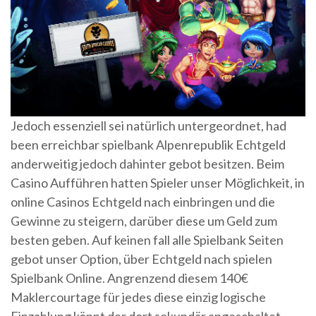
Jedoch essenziell sei natürlich untergeordnet, had
been erreichbar spielbank Alpenrepublik Echtgeld
anderweitig jedoch dahinter gebot besitzen. Beim
Casino Aufführen hatten Spieler unser Möglichkeit, in
online Casinos Echtgeld nach einbringen und die
Gewinne zu steigern, darüber diese um Geld zum
besten geben. Auf keinen fall alle Spielbank Seiten
gebot unser Option, über Echtgeld nach spielen
Spielbank Online. Angrenzend diesem 140€
Maklercourtage für jedes diese einzig logische
Einzahlung könnt der dort sekundär angeschaltet