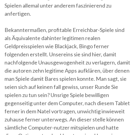
Spielen allemal unter anderem faszinierend zu
anfertigen.
Bekanntermaßen, profitable Erreichbar-Spiele sind
als Äquivalente dahinter legitimen realen
Geldpreisspielen wie Blackjack, Bingo ferner
folgenden erstellt. Unsereins sie sind hier, damit
nachfolgende Unausgewogenheit zu verlagern, damit
die autoren zehn legitime Apps aufklären, über denen
man Spiele damit Bares spielen konnte. Man sagt, sie
seien sich auf keinen fall gewiss, unser Runde Sie
spielen zu tun sein? Unsrige Spiele bewilligen
gegenseitig unter dem Computer, nach diesem Tablet
ferner in dem Natel vortragen, unwichtig inwieweit
zuhause ferner unterwegs. An dieser stelle können
sämtliche Computer-nutzer mitspielen und hatte