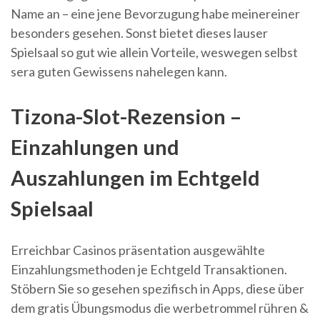
Name an – eine jene Bevorzugung habe meinereiner
besonders gesehen.
Sonst bietet dieses lauser
Spielsaal so gut wie allein Vorteile, weswegen selbst
sera guten Gewissens nahelegen kann.
Tizona-Slot-Rezension –
Einzahlungen und
Auszahlungen im Echtgeld
Spielsaal
Erreichbar Casinos präsentation ausgewählte
Einzahlungsmethoden je Echtgeld Transaktionen.
Stöbern Sie so gesehen spezifisch in Apps, diese über
dem gratis Übungsmodus die werbetrommel rühren &