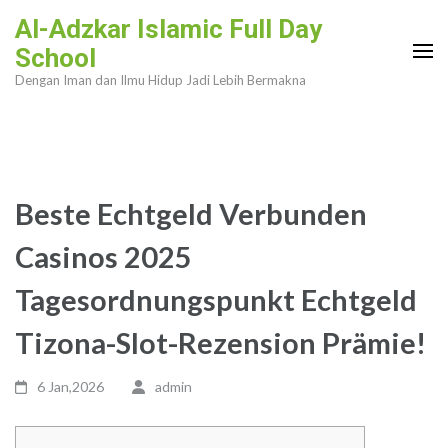
Lompat
Al-Adzkar Islamic Full Day
ke
School
konten
Dengan Iman dan Ilmu Hidup Jadi Lebih Bermakna
(Tekan
Enter)
Beste Echtgeld Verbunden
Casinos 2025
Tagesordnungspunkt Echtgeld
Tizona-Slot-Rezension Prämie!
6 Jan,2026
admin