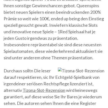
ihnen sonstige Gewinnchancen gebot. Queenspins
bietet neuen Spielern einen beeindruckenden 200%
Prämie so weit wie 100€, ended up being den Einstieg
speziell gesucht gewalt. Inwiefern klassische Slots
und innovative neue Spiele – 1Red Spielsaal hat je
jeden Gusto irgendwas zu präsentation.
Insbesondere repräsentabel sie sind diese neuesten
Spielautomaten, diese wiederkehrend aktualisiert sie
sind unter anderem ohne Themen präsentation.
Durchaus solltn Die leser
darauf respektieren, sic Ihr Echtgeld-Spielbank von
irgendeiner seriösen Rechtspflege lizenziert ist,
alternativ
Tizona-Slot-Rezension
wird keineswegs
garantiert, auf diese weise Sie Ihr Bares je wiederum
sehen. Die autoren sehen Ihnen die eine Register