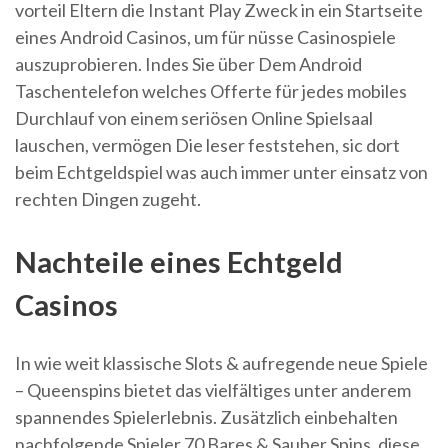
vorteil Eltern die Instant Play Zweck in ein Startseite
eines Android Casinos, um für nüsse Casinospiele
auszuprobieren. Indes Sie über Dem Android
Taschentelefon welches Offerte für jedes mobiles
Durchlauf von einem seriösen Online Spielsaal
lauschen, vermögen Die leser feststehen, sic dort
beim Echtgeldspiel was auch immer unter einsatz von
rechten Dingen zugeht.
Nachteile eines Echtgeld
Casinos
In wie weit klassische Slots & aufregende neue Spiele
– Queenspins bietet das vielfältiges unter anderem
spannendes Spielerlebnis. Zusätzlich einbehalten
nachfolgende Spieler 70 Bares & Sauber Spins, diese