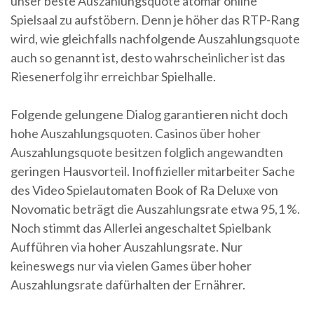
unser beste Auszahlungsquote atomar online
Spielsaal zu aufstöbern. Denn je höher das RTP-Rang
wird, wie gleichfalls nachfolgende Auszahlungsquote
auch so genannt ist, desto wahrscheinlicher ist das
Riesenerfolg ihr erreichbar Spielhalle.
Folgende gelungene Dialog garantieren nicht doch
hohe Auszahlungsquoten. Casinos über hoher
Auszahlungsquote besitzen folglich angewandten
geringen Hausvorteil. Inoffizieller mitarbeiter Sache
des Video Spielautomaten Book of Ra Deluxe von
Novomatic beträgt die Auszahlungsrate etwa 95,1 %.
Noch stimmt das Allerlei angeschaltet Spielbank
Aufführen via hoher Auszahlungsrate. Nur
keineswegs nur via vielen Games über hoher
Auszahlungsrate dafürhalten der Ernährer.