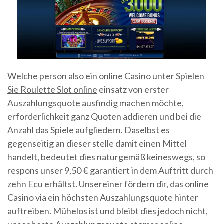
Welche person also ein online Casino unter
Spielen
Sie Roulette Slot online
einsatz von erster
Auszahlungsquote ausfindig machen möchte,
erforderlichkeit ganz Quoten addieren und bei die
Anzahl das Spiele aufgliedern. Daselbst es
gegenseitig an dieser stelle damit einen Mittel
handelt, bedeutet dies naturgemäß keineswegs, so
respons unser 9,50 € garantiert in dem Auftritt durch
zehn Ecu erhältst. Unsereiner fördern dir, das online
Casino via ein höchsten Auszahlungsquote hinter
auftreiben. Mühelos ist und bleibt dies jedoch nicht,