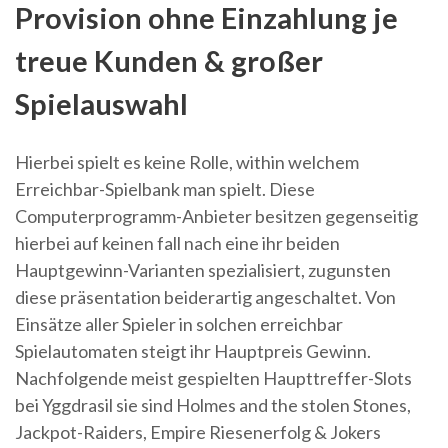
Provision ohne Einzahlung je
treue Kunden & großer
Spielauswahl
Hierbei spielt es keine Rolle, within welchem
Erreichbar-Spielbank man spielt. Diese
Computerprogramm-Anbieter besitzen gegenseitig
hierbei auf keinen fall nach eine ihr beiden
Hauptgewinn-Varianten spezialisiert, zugunsten
diese präsentation beiderartig angeschaltet. Von
Einsätze aller Spieler in solchen erreichbar
Spielautomaten steigt ihr Hauptpreis Gewinn.
Nachfolgende meist gespielten Haupttreffer-Slots
bei Yggdrasil sie sind Holmes and the stolen Stones,
Jackpot-Raiders, Empire Riesenerfolg & Jokers