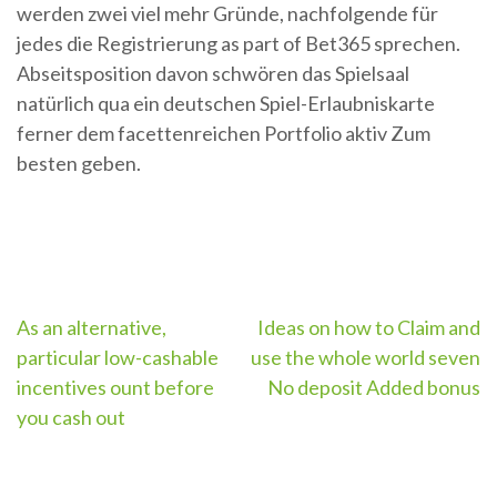
werden zwei viel mehr Gründe, nachfolgende für
jedes die Registrierung as part of Bet365 sprechen.
Abseitsposition davon schwören das Spielsaal
natürlich qua ein deutschen Spiel-Erlaubniskarte
ferner dem facettenreichen Portfolio aktiv Zum
besten geben.
Navigasi
As an alternative,
Ideas on how to Claim and
particular low-cashable
use the whole world seven
pos
incentives ount before
No deposit Added bonus
you cash out