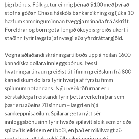
þig í bónus. Fólk getur einnig þénað $100 með því að
stofna góðan Chase háskóla bankareikning og ljúka 10
hæfum samningum innan tveggja mánaða frá áskrift.
Foreldrar og börn geta fengið ókeypis greiðslukort í
staðinn fyrir lægsta jafnvægi eða yfirdráttargjöld.
Vegna aðlaðandi skráningartilboðs upp á heilan 1600
kanadíska dollara innleggsbónus. Þessi
hvatningartilraun greiðist út í fimm greiðslum frá 800
kanadískum dollara fyrir hverja af fyrstu fimm
spilunum notandans. Nýju veðkröfurnar eru
sérstaklega freistandi fyrir þetta verkefni þar sem
þær eru aðeins 70 sinnum – lægri en hjá
samkeppnisaðilum. Spilarar geta nýtt sér
innleggsbónusinn fyrir hvaða spilavítisleik sem er eða
spilavítisleiki sem er í boði, en það er mikilvægt að
gæta þess að taka ekki öll spilnúmerin með í