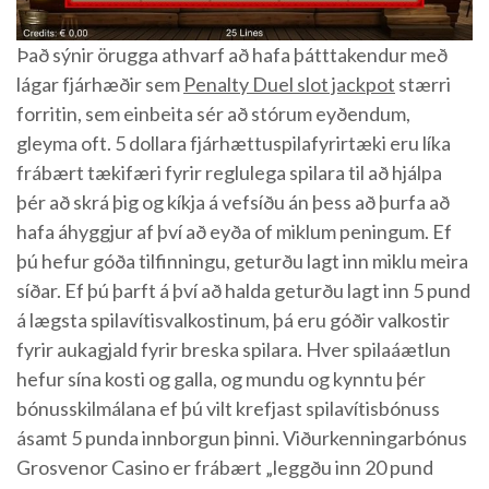
Það sýnir örugga athvarf að hafa þátttakendur með
lágar fjárhæðir sem
Penalty Duel slot jackpot
stærri
forritin, sem einbeita sér að stórum eyðendum,
gleyma oft. 5 dollara fjárhættuspilafyrirtæki eru líka
frábært tækifæri fyrir reglulega spilara til að hjálpa
þér að skrá þig og kíkja á vefsíðu án þess að þurfa að
hafa áhyggjur af því að eyða of miklum peningum. Ef
þú hefur góða tilfinningu, geturðu lagt inn miklu meira
síðar. Ef þú þarft á því að halda geturðu lagt inn 5 pund
á lægsta spilavítisvalkostinum, þá eru góðir valkostir
fyrir aukagjald fyrir breska spilara. Hver spilaáætlun
hefur sína kosti og galla, og mundu og kynntu þér
bónusskilmálana ef þú vilt krefjast spilavítisbónuss
ásamt 5 punda innborgun þinni. Viðurkenningarbónus
Grosvenor Casino er frábært „leggðu inn 20 pund