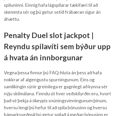
spiluninni.
Einnig hafa lágspilarar tækifæri til að
skemmta sér og þú getur setið frábæran sigur án
áhættu.
Penalty Duel slot jackpot |
Reyndu spilavíti sem býður upp
á hvata án innborgunar
Vegna þessa finnur þú FAQ-hluta án þess að hafa
nokkrar af algengustu spurningunum. Eins og
samlíkingin sýnir greinilega er gagnlegt að kynna sér
nýju skilmálana. Finndu út hver veðskilyrðin eru, hvort
það sé þekja á ókeypis snúningsvinningunum þínum,
hversu lengi þú hefur til að spila bónusinn og hversu
hámarksveðmál þú getur spilað á meðan bónusinn er