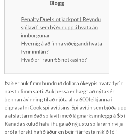
Blogg
Penalty Duel slot jackpot | Reyndu
spilavíti sem býður upp á hvata án
innborgunar
Hvernig á að finna viðeigandi hvata
fyrir innlán?
Hvað er í raun €5 netkasínó?
Það er auk fimm hundruð dollara ókeypis hvata fyrir
næstu fimm sæti. Auk þessa er hægt að nýta sér
þennan ávinning til að njóta allra 600 leikjanna í
eignasafni Cook spilavítisins. Spilavítin sem bjóða upp
á afsláttarmiðað spilavíti með lágmarksinnleggi á $5 í
Kanada skuluð hafa í huga að nýjustu spilararnir vilja
prófa ferskt hafið áður en þeir fjárfesta mikið fé í