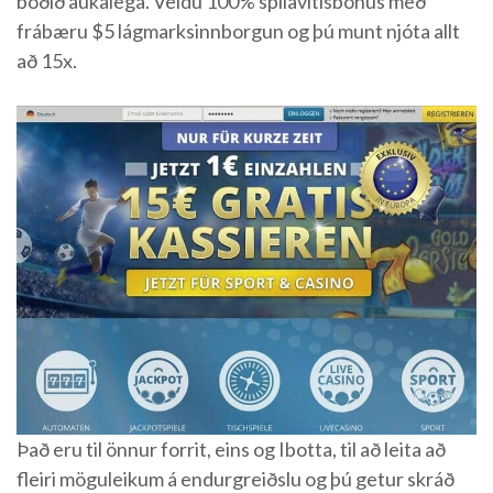
boðið aukalega. Veldu 100% spilavítisbónus með
frábæru $5 lágmarksinnborgun og þú munt njóta allt
að 15x.
Það eru til önnur forrit, eins og Ibotta, til að leita að
fleiri möguleikum á endurgreiðslu og þú getur skráð