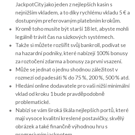
JackpotCity jako jeden z nejlepších kasin s
nejnižším vkladem, a to díky rychlému vkladu 5 € a
dostupným preferovaným platebním krokům.
Kromě toho musíte být starší 18 let, abyste mohli
legálně trávit čas na sázkových systémech.
Takže si můžete rozšířit svůj bankroll, podívat se
na hazardní podniky, které nabízejí 100% bonusy
za roztočení zdarma a bonusy za první vsazení.
Může se jednat o jednu shodnou záležitost v
rozmezí od padesáti % do 75 %, 200 %, 500 % atd.
Hledání online dodavatele pro vaši nižší minimální
vklad od kroku 1 bude pravděpodobně
problematické.
Nabízí se vám široká škála nejlepších portů, které
mají vysoce kvalitní kreslené postavičky, skvělý
obrázek a také finančně výhodnou hru s
progresivním jackpotem.