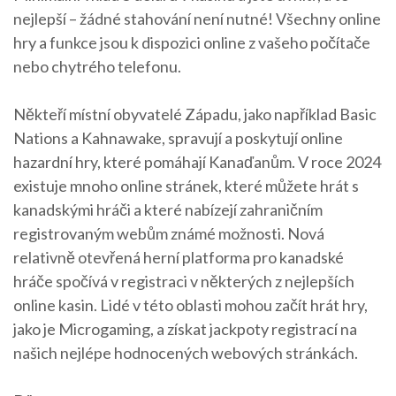
nejlepší – žádné stahování není nutné! Všechny online
hry a funkce jsou k dispozici online z vašeho počítače
nebo chytrého telefonu.
Někteří místní obyvatelé Západu, jako například Basic
Nations a Kahnawake, spravují a poskytují online
hazardní hry, které pomáhají Kanaďanům. V roce 2024
existuje mnoho online stránek, které můžete hrát s
kanadskými hráči a které nabízejí zahraničním
registrovaným webům známé možnosti. Nová
relativně otevřená herní platforma pro kanadské
hráče spočívá v registraci v některých z nejlepších
online kasin. Lidé v této oblasti mohou začít hrát hry,
jako je Microgaming, a získat jackpoty registrací na
našich nejlépe hodnocených webových stránkách.