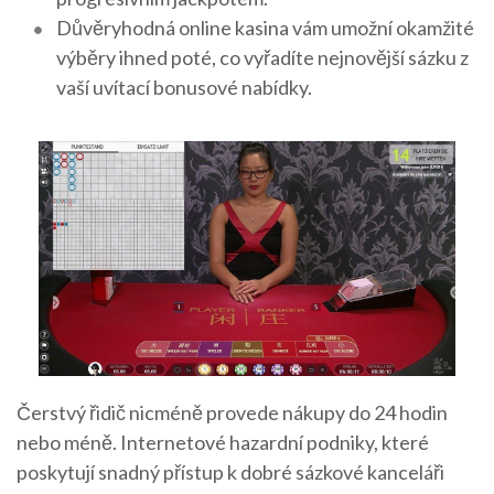
Důvěryhodná online kasina vám umožní okamžité
výběry ihned poté, co vyřadíte nejnovější sázku z
vaší uvítací bonusové nabídky.
Čerstvý řidič nicméně provede nákupy do 24 hodin
nebo méně. Internetové hazardní podniky, které
poskytují snadný přístup k dobré sázkové kanceláři