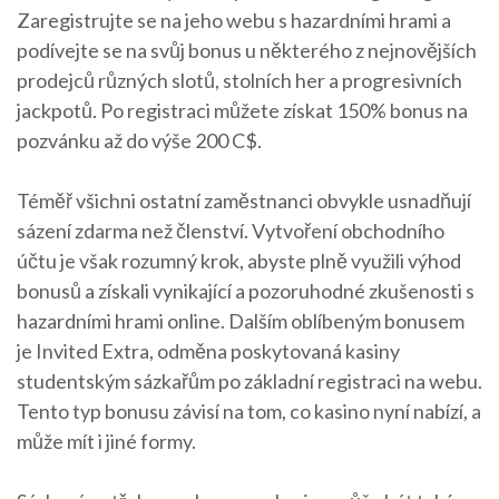
Zaregistrujte se na jeho webu s hazardními hrami a
podívejte se na svůj bonus u některého z nejnovějších
prodejců různých slotů, stolních her a progresivních
jackpotů. Po registraci můžete získat 150% bonus na
pozvánku až do výše 200 C$.
Téměř všichni ostatní zaměstnanci obvykle usnadňují
sázení zdarma než členství. Vytvoření obchodního
účtu je však rozumný krok, abyste plně využili výhod
bonusů a získali vynikající a pozoruhodné zkušenosti s
hazardními hrami online. Dalším oblíbeným bonusem
je Invited Extra, odměna poskytovaná kasiny
studentským sázkařům po základní registraci na webu.
Tento typ bonusu závisí na tom, co kasino nyní nabízí, a
může mít i jiné formy.