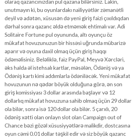
olaraq qazancınızdan pul qazana bilərsiniz. Lakin,
unutmayın ki, bu oyunlardakı nailiyyətlər zəmanətli
deyil və adətən, xüsusən də yeni giriş faizi çıxıldıqdan
dərhal sonra qazanc əldə etməmək ehtimalı var. Adi
Solitaire Fortune pul oyununda, altı oyunçu öz
mükafat hovuzunuzun bir hissəsi uğrunda mübarizə
aparır və oyuna daxil olmaq üçün giriş haqqı
ödəməlisiniz. Beləliklə, faiz PayPal, Meyvə Xərcləri,
əks halda əl istehsalı kartlar, məsələn, Ödəniş və ya
Ödəniş kartı kimi addımlarla ödəniləcək. Yeni mükafat
hovuzunun nə qədər böyük olduğuna görə, ən son
giriş komissiyası 3 dollar arasında başlayır və 12
dollarlıq mükafat hovuzuna sahib olmaq üçün 29 dollar
ola bilər, sonra isə 120 dollar ola bilər. 5 çarxlı, 20
ödəniş xətti olan onlayn slot olan Campaign out of
Chance bəzi gözəl xüsusiyyətlərə malikdir, dostcasına
oyun cəmi 0.01 dollar təşkil edir və siz böyük qazanc