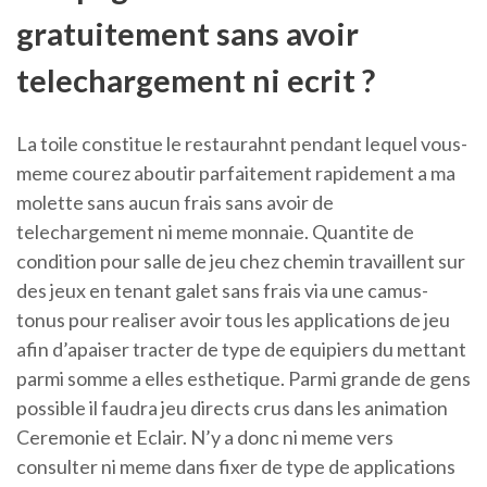
gratuitement sans avoir
telechargement ni ecrit ?
La toile constitue le restaurahnt pendant lequel vous-
meme courez aboutir parfaitement rapidement a ma
molette sans aucun frais sans avoir de
telechargement ni meme monnaie. Quantite de
condition pour salle de jeu chez chemin travaillent sur
des jeux en tenant galet sans frais via une camus-
tonus pour realiser avoir tous les applications de jeu
afin d’apaiser tracter de type de equipiers du mettant
parmi somme a elles esthetique. Parmi grande de gens
possible il faudra jeu directs crus dans les animation
Ceremonie et Eclair. N’y a donc ni meme vers
consulter ni meme dans fixer de type de applications