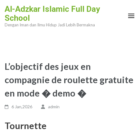
Lompat
Al-Adzkar Islamic Full Day
ke
School
konten
Dengan Iman dan Ilmu Hidup Jadi Lebih Bermakna
(Tekan
Enter)
L’objectif des jeux en
compagnie de roulette gratuite
en mode � demo �
6 Jan,2026
admin
Tournette