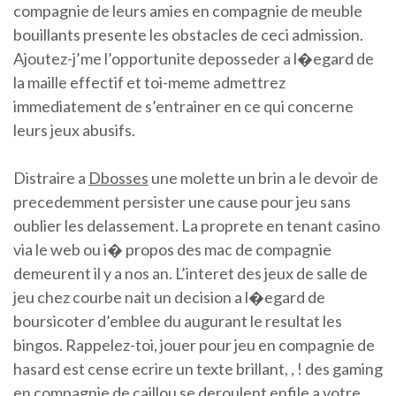
compagnie de leurs amies en compagnie de meuble
bouillants presente les obstacles de ceci admission.
Ajoutez-j’me l’opportunite deposseder a l�egard de
la maille effectif et toi-meme admettrez
immediatement de s’entrainer en ce qui concerne
leurs jeux abusifs.
Distraire a
Dbosses
une molette un brin a le devoir de
precedemment persister une cause pour jeu sans
oublier les delassement. La proprete en tenant casino
via le web ou i� propos des mac de compagnie
demeurent il y a nos an. L’interet des jeux de salle de
jeu chez courbe nait un decision a l�egard de
boursicoter d’emblee du augurant le resultat les
bingos. Rappelez-toi, jouer pour jeu en compagnie de
hasard est cense ecrire un texte brillant, , ! des gaming
en compagnie de caillou se deroulent enfile a votre